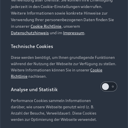
Audi Services
Über Audi
Kundenservice
jederzeit in den Cookie-Einstellungen widerrufen.
Finanzierung
Garantie
Weitere Informationen sowie konkrete Hinweise zur
Händlersuche
Aktionen & Angebote
Verwendung Ihrer personenbezogenen Daten finden Sie
Unternehmen
Audi digital services
in unserer
Cookie Richtlinie
, unserem
Audi Code
Geschäftskunden
Datenschutzhinweis
und im
Impressum
.
Karriere
myAudi
Häufige Fragen (FAQ)
Investor Relations
Technische Cookies
© 2026 AUDI AG. Alle Rechte vorbehalten
Audi Online Beratung
Presse & Media Center
Diese werden benötigt, um Ihnen grundlegende Funktionen
Impressum
Rechtliches
Hinweisgebersystem
Online-Terminvereinbarung
während der Nutzung der Webseite zur Verfügung zu stellen.
Datenschutz
Datenschutzinformation
Cookie-Einstellungen
Weitere Informationen können Sie in unserer
Cookie
Servicekontakt
Cookie-Richtlinie
Barrierefreiheit
Richtlinie
nachlesen.
Audi erleben
Digital Services Act
EU Data Act
Bordbuch & Bedienungsanleitungen
Analyse und Statistik
Newsletter
Verträge kündigen
Performance Cookies sammeln Informationen
Hinweis: Die aktuelle Darstellung und Anordnung der
darüber, wie unsere Webseite genutzt wird (z. B.
Vertrag widerrufen
Embleme am Fahrzeug bei allen Abbildungen auf dieser
Anzahl der Besuche, Verweildauer). Diese Cookies
Webseite kann abweichen.
werden zur Optimierung der Webseite verwendet.