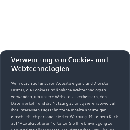
Erhalten Sie kostenfrei eine online
Fahrzeugbewertung und besprechen Sie alles
weitere mit Ihrem ausgewählten Audi Partner.
Jetzt kostenlos bewerten
Zurück nach oben
Verwendung von Cookies und
Webtechnologien
Modelle
Wir nutzen auf unserer Website eigene und Dienste
Kaufen & leasen
Alle Modelle
Dritter, die Cookies und ähnliche Webtechnologien
verwenden, um unsere Website zu verbessern, den
Modelle vergleichen
Service & Zubehör
Neuwagensuche
Datenverkehr und die Nutzung zu analysieren sowie auf
Elektromodelle
Ihre Interessen zugeschnittene Inhalte anzuzeigen,
Gebrauchtwagensuche
einschließlich personalisierter Werbung. Mit einem Klick
Support
Saisonale Angebote
Plug-in-Hybride
auf "Alle akzeptieren" erteilen Sie Ihre Einwilligung zur
Gebrauchtwagen
Verwendung aller Dienste. Sie können Ihre Einwilligung