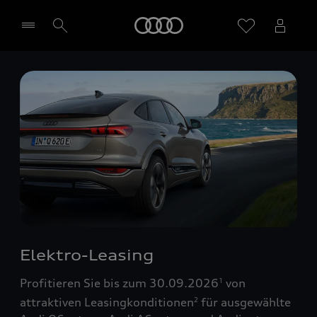
Startseite
Händler wählen
Elektro-Leasing
Profitieren Sie bis zum 30.09.2026
von
1
attraktiven Leasingkonditionen
für ausgewählte
2