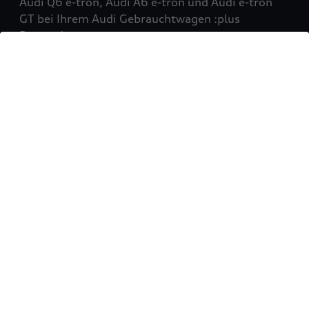
Audi Q6 e-tron, Audi A6 e-tron und Audi e-tron
GT bei Ihrem Audi Gebrauchtwagen :plus
Partner!
Mehr erfahren
Sie möchten Ihr Fahrzeug
verkaufen?