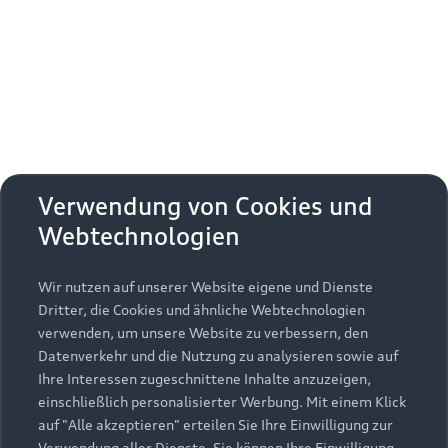
Erhalten Sie kostenfrei eine online
Fahrzeugbewertung und besprechen Sie alles
weitere mit Ihrem ausgewählten Audi Partner.
Jetzt kostenlos bewerten
Zurück nach oben
Verwendung von Cookies und
Webtechnologien
Modelle
Wir nutzen auf unserer Website eigene und Dienste
Kaufen & leasen
Alle Modelle
Dritter, die Cookies und ähnliche Webtechnologien
verwenden, um unsere Website zu verbessern, den
Modelle vergleichen
Service & Zubehör
Neuwagensuche
Datenverkehr und die Nutzung zu analysieren sowie auf
Elektromodelle
Ihre Interessen zugeschnittene Inhalte anzuzeigen,
Gebrauchtwagensuche
einschließlich personalisierter Werbung. Mit einem Klick
Support
Saisonale Angebote
Plug-in-Hybride
auf "Alle akzeptieren" erteilen Sie Ihre Einwilligung zur
Gebrauchtwagen
Verwendung aller Dienste. Sie können Ihre Einwilligung