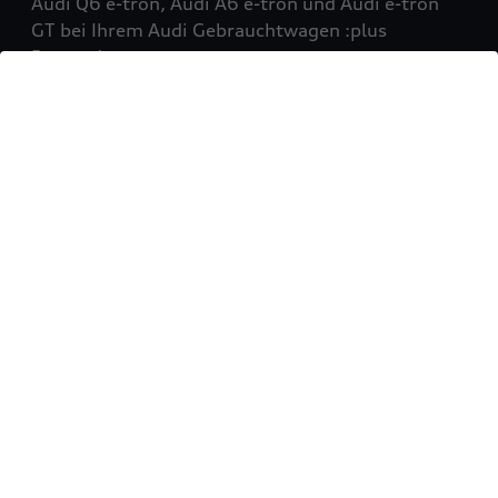
Audi Q6 e-tron, Audi A6 e-tron und Audi e-tron
GT bei Ihrem Audi Gebrauchtwagen :plus
Partner!
Mehr erfahren
Sie möchten Ihr Fahrzeug
verkaufen?