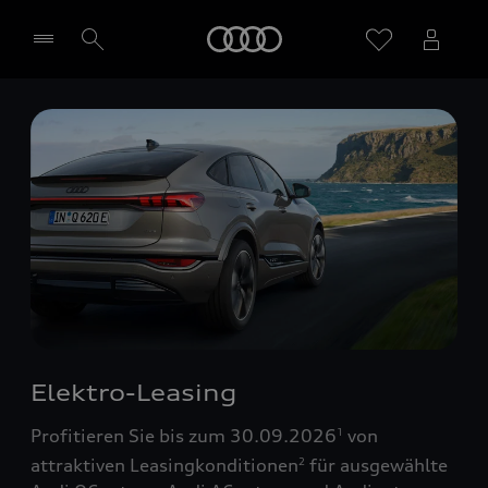
Startseite
Händler wählen
Elektro-Leasing
Profitieren Sie bis zum 30.09.2026
von
1
attraktiven Leasingkonditionen
für ausgewählte
2