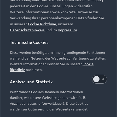
Audi Services
Über Audi
Kundenservice
jederzeit in den Cookie-Einstellungen widerrufen.
Finanzierung
Garantie
Weitere Informationen sowie konkrete Hinweise zur
Händlersuche
Aktionen & Angebote
Verwendung Ihrer personenbezogenen Daten finden Sie
Unternehmen
Audi digital services
in unserer
Cookie Richtlinie
, unserem
Audi Code
Geschäftskunden
Datenschutzhinweis
und im
Impressum
.
Karriere
myAudi
Häufige Fragen (FAQ)
Investor Relations
Technische Cookies
© 2026 AUDI AG. Alle Rechte vorbehalten
Audi Online Beratung
Presse & Media Center
Diese werden benötigt, um Ihnen grundlegende Funktionen
Impressum
Rechtliches
Hinweisgebersystem
Online-Terminvereinbarung
während der Nutzung der Webseite zur Verfügung zu stellen.
Datenschutz
Datenschutzinformation
Cookie-Einstellungen
Weitere Informationen können Sie in unserer
Cookie
Servicekontakt
Cookie-Richtlinie
Barrierefreiheit
Richtlinie
nachlesen.
Audi erleben
Digital Services Act
EU Data Act
Bordbuch & Bedienungsanleitungen
Analyse und Statistik
Newsletter
Verträge kündigen
Performance Cookies sammeln Informationen
Hinweis: Die aktuelle Darstellung und Anordnung der
darüber, wie unsere Webseite genutzt wird (z. B.
Vertrag widerrufen
Embleme am Fahrzeug bei allen Abbildungen auf dieser
Anzahl der Besuche, Verweildauer). Diese Cookies
Webseite kann abweichen.
werden zur Optimierung der Webseite verwendet.