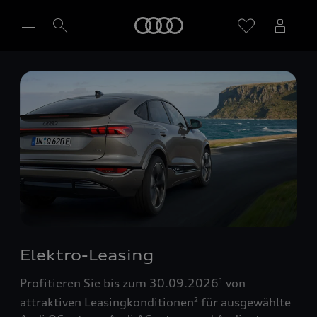
Startseite
Händler wählen
Elektro-Leasing
Profitieren Sie bis zum 30.09.2026
von
1
attraktiven Leasingkonditionen
für ausgewählte
2