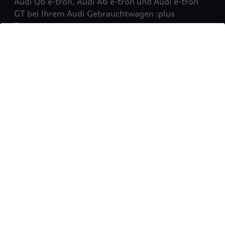
Audi Q6 e-tron, Audi A6 e-tron und Audi e-tron
GT bei Ihrem Audi Gebrauchtwagen :plus
Partner!
Mehr erfahren
Sie möchten Ihr Fahrzeug
verkaufen?