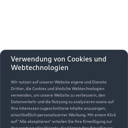
Erhalten Sie kostenfrei eine online
Fahrzeugbewertung und besprechen Sie alles
weitere mit Ihrem ausgewählten Audi Partner.
Jetzt kostenlos bewerten
Zurück nach oben
Verwendung von Cookies und
Webtechnologien
Modelle
Wir nutzen auf unserer Website eigene und Dienste
Kaufen & leasen
Alle Modelle
Dritter, die Cookies und ähnliche Webtechnologien
verwenden, um unsere Website zu verbessern, den
Modelle vergleichen
Service & Zubehör
Neuwagensuche
Datenverkehr und die Nutzung zu analysieren sowie auf
Elektromodelle
Ihre Interessen zugeschnittene Inhalte anzuzeigen,
Gebrauchtwagensuche
einschließlich personalisierter Werbung. Mit einem Klick
Support
Saisonale Angebote
Plug-in-Hybride
auf "Alle akzeptieren" erteilen Sie Ihre Einwilligung zur
Gebrauchtwagen
Verwendung aller Dienste. Sie können Ihre Einwilligung