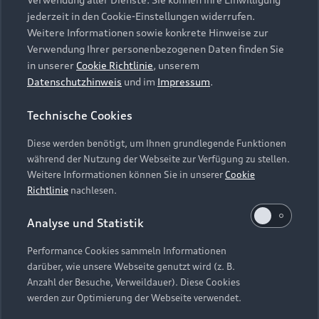
Audi Services
Über Audi
Kundenservice
jederzeit in den Cookie-Einstellungen widerrufen.
Finanzierung
Garantie
Weitere Informationen sowie konkrete Hinweise zur
Händlersuche
Aktionen & Angebote
Verwendung Ihrer personenbezogenen Daten finden Sie
Unternehmen
Audi digital services
in unserer
Cookie Richtlinie
, unserem
Audi Code
Geschäftskunden
Datenschutzhinweis
und im
Impressum
.
Karriere
myAudi
Häufige Fragen (FAQ)
Investor Relations
Technische Cookies
© 2026 AUDI AG. Alle Rechte vorbehalten
Audi Online Beratung
Presse & Media Center
Diese werden benötigt, um Ihnen grundlegende Funktionen
Impressum
Rechtliches
Hinweisgebersystem
Online-Terminvereinbarung
während der Nutzung der Webseite zur Verfügung zu stellen.
Datenschutz
Datenschutzinformation
Cookie-Einstellungen
Weitere Informationen können Sie in unserer
Cookie
Servicekontakt
Cookie-Richtlinie
Barrierefreiheit
Richtlinie
nachlesen.
Audi erleben
Digital Services Act
EU Data Act
Bordbuch & Bedienungsanleitungen
Analyse und Statistik
Newsletter
Verträge kündigen
Performance Cookies sammeln Informationen
Hinweis: Die aktuelle Darstellung und Anordnung der
darüber, wie unsere Webseite genutzt wird (z. B.
Vertrag widerrufen
Embleme am Fahrzeug bei allen Abbildungen auf dieser
Anzahl der Besuche, Verweildauer). Diese Cookies
Webseite kann abweichen.
werden zur Optimierung der Webseite verwendet.