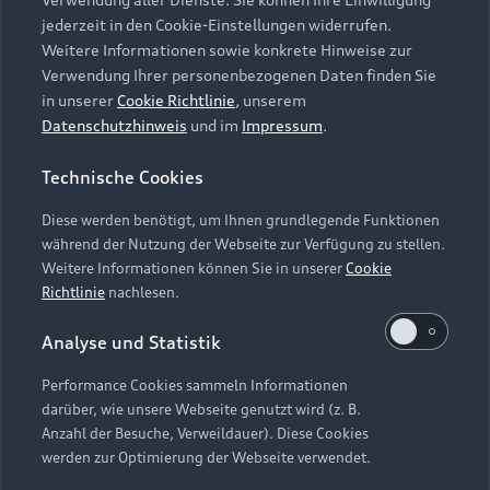
Audi Services
Über Audi
Kundenservice
jederzeit in den Cookie-Einstellungen widerrufen.
Finanzierung
Garantie
Weitere Informationen sowie konkrete Hinweise zur
Händlersuche
Aktionen & Angebote
Verwendung Ihrer personenbezogenen Daten finden Sie
Unternehmen
Audi digital services
in unserer
Cookie Richtlinie
, unserem
Audi Code
Geschäftskunden
Datenschutzhinweis
und im
Impressum
.
Karriere
myAudi
Häufige Fragen (FAQ)
Investor Relations
Technische Cookies
© 2026 AUDI AG. Alle Rechte vorbehalten
Audi Online Beratung
Presse & Media Center
Diese werden benötigt, um Ihnen grundlegende Funktionen
Impressum
Rechtliches
Hinweisgebersystem
Online-Terminvereinbarung
während der Nutzung der Webseite zur Verfügung zu stellen.
Datenschutz
Datenschutzinformation
Cookie-Einstellungen
Weitere Informationen können Sie in unserer
Cookie
Servicekontakt
Cookie-Richtlinie
Barrierefreiheit
Richtlinie
nachlesen.
Audi erleben
Digital Services Act
EU Data Act
Bordbuch & Bedienungsanleitungen
Analyse und Statistik
Newsletter
Verträge kündigen
Performance Cookies sammeln Informationen
Hinweis: Die aktuelle Darstellung und Anordnung der
darüber, wie unsere Webseite genutzt wird (z. B.
Vertrag widerrufen
Embleme am Fahrzeug bei allen Abbildungen auf dieser
Anzahl der Besuche, Verweildauer). Diese Cookies
Webseite kann abweichen.
werden zur Optimierung der Webseite verwendet.