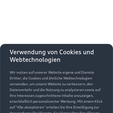
Erhalten Sie kostenfrei eine online
Fahrzeugbewertung und besprechen Sie alles
weitere mit Ihrem ausgewählten Audi Partner.
Jetzt kostenlos bewerten
Zurück nach oben
Verwendung von Cookies und
Webtechnologien
Modelle
Wir nutzen auf unserer Website eigene und Dienste
Kaufen & leasen
Alle Modelle
Dritter, die Cookies und ähnliche Webtechnologien
verwenden, um unsere Website zu verbessern, den
Modelle vergleichen
Service & Zubehör
Neuwagensuche
Datenverkehr und die Nutzung zu analysieren sowie auf
Elektromodelle
Ihre Interessen zugeschnittene Inhalte anzuzeigen,
Gebrauchtwagensuche
einschließlich personalisierter Werbung. Mit einem Klick
Support
Saisonale Angebote
Plug-in-Hybride
auf "Alle akzeptieren" erteilen Sie Ihre Einwilligung zur
Gebrauchtwagen
Verwendung aller Dienste. Sie können Ihre Einwilligung