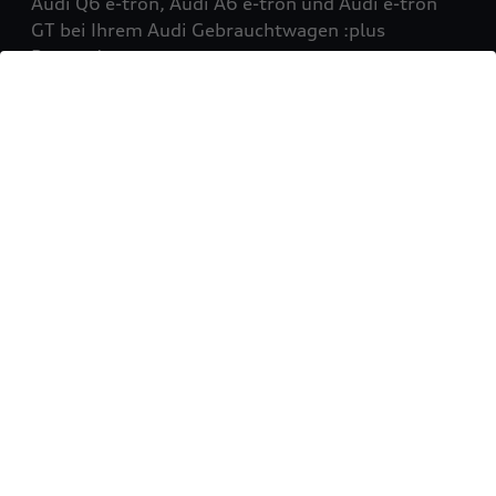
Audi Q6 e-tron, Audi A6 e-tron und Audi e-tron
GT bei Ihrem Audi Gebrauchtwagen :plus
Partner!
Mehr erfahren
Sie möchten Ihr Fahrzeug
verkaufen?