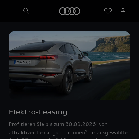
Startseite
Händler wählen
Elektro-Leasing
Profitieren Sie bis zum 30.09.2026
von
1
attraktiven Leasingkonditionen
für ausgewählte
2