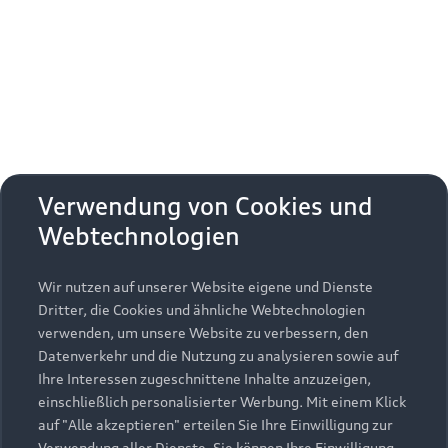
Erhalten Sie kostenfrei eine online
Fahrzeugbewertung und besprechen Sie alles
weitere mit Ihrem ausgewählten Audi Partner.
Jetzt kostenlos bewerten
Zurück nach oben
Verwendung von Cookies und
Webtechnologien
Modelle
Wir nutzen auf unserer Website eigene und Dienste
Kaufen & leasen
Alle Modelle
Dritter, die Cookies und ähnliche Webtechnologien
verwenden, um unsere Website zu verbessern, den
Modelle vergleichen
Service & Zubehör
Neuwagensuche
Datenverkehr und die Nutzung zu analysieren sowie auf
Elektromodelle
Ihre Interessen zugeschnittene Inhalte anzuzeigen,
Gebrauchtwagensuche
einschließlich personalisierter Werbung. Mit einem Klick
Support
Saisonale Angebote
Plug-in-Hybride
auf "Alle akzeptieren" erteilen Sie Ihre Einwilligung zur
Gebrauchtwagen
Verwendung aller Dienste. Sie können Ihre Einwilligung