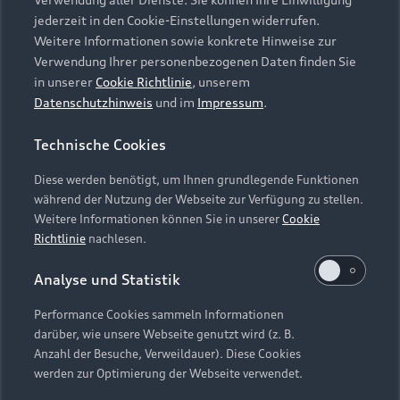
Audi Services
Über Audi
Kundenservice
jederzeit in den Cookie-Einstellungen widerrufen.
Finanzierung
Garantie
Weitere Informationen sowie konkrete Hinweise zur
Händlersuche
Aktionen & Angebote
Verwendung Ihrer personenbezogenen Daten finden Sie
Unternehmen
Audi digital services
in unserer
Cookie Richtlinie
, unserem
Audi Code
Geschäftskunden
Datenschutzhinweis
und im
Impressum
.
Karriere
myAudi
Häufige Fragen (FAQ)
Investor Relations
Technische Cookies
© 2026 AUDI AG. Alle Rechte vorbehalten
Audi Online Beratung
Presse & Media Center
Diese werden benötigt, um Ihnen grundlegende Funktionen
Impressum
Rechtliches
Hinweisgebersystem
Online-Terminvereinbarung
während der Nutzung der Webseite zur Verfügung zu stellen.
Datenschutz
Datenschutzinformation
Cookie-Einstellungen
Weitere Informationen können Sie in unserer
Cookie
Servicekontakt
Cookie-Richtlinie
Barrierefreiheit
Richtlinie
nachlesen.
Audi erleben
Digital Services Act
EU Data Act
Bordbuch & Bedienungsanleitungen
Analyse und Statistik
Newsletter
Verträge kündigen
Performance Cookies sammeln Informationen
Hinweis: Die aktuelle Darstellung und Anordnung der
darüber, wie unsere Webseite genutzt wird (z. B.
Vertrag widerrufen
Embleme am Fahrzeug bei allen Abbildungen auf dieser
Anzahl der Besuche, Verweildauer). Diese Cookies
Webseite kann abweichen.
werden zur Optimierung der Webseite verwendet.