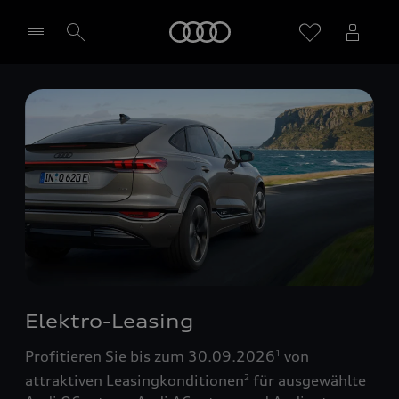
Startseite
Händler wählen
Elektro-Leasing
Profitieren Sie bis zum 30.09.2026
von
1
attraktiven Leasingkonditionen
für ausgewählte
2