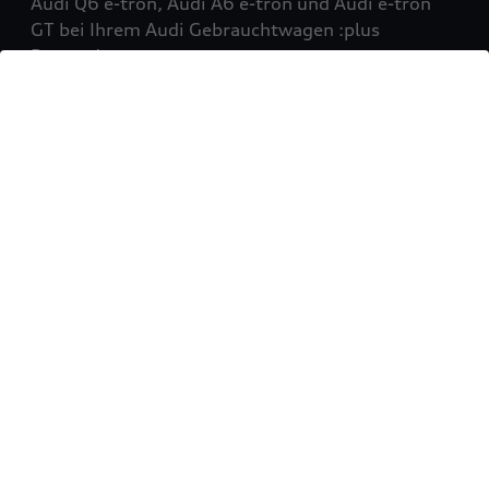
Audi Q6 e-tron, Audi A6 e-tron und Audi e-tron
GT bei Ihrem Audi Gebrauchtwagen :plus
Partner!
Mehr erfahren
Sie möchten Ihr Fahrzeug
verkaufen?