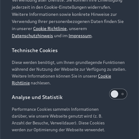
Audi Services
Über Audi
Kundenservice
jederzeit in den Cookie-Einstellungen widerrufen.
Finanzierung
Garantie
Weitere Informationen sowie konkrete Hinweise zur
Händlersuche
Aktionen & Angebote
Verwendung Ihrer personenbezogenen Daten finden Sie
Unternehmen
Audi digital services
in unserer
Cookie Richtlinie
, unserem
Audi Code
Geschäftskunden
Datenschutzhinweis
und im
Impressum
.
Karriere
myAudi
Häufige Fragen (FAQ)
Investor Relations
Technische Cookies
© 2026 AUDI AG. Alle Rechte vorbehalten
Audi Online Beratung
Presse & Media Center
Diese werden benötigt, um Ihnen grundlegende Funktionen
Impressum
Rechtliches
Hinweisgebersystem
Online-Terminvereinbarung
während der Nutzung der Webseite zur Verfügung zu stellen.
Datenschutz
Datenschutzinformation
Cookie-Einstellungen
Weitere Informationen können Sie in unserer
Cookie
Servicekontakt
Cookie-Richtlinie
Barrierefreiheit
Richtlinie
nachlesen.
Audi erleben
Digital Services Act
EU Data Act
Bordbuch & Bedienungsanleitungen
Analyse und Statistik
Newsletter
Verträge kündigen
Performance Cookies sammeln Informationen
Hinweis: Die aktuelle Darstellung und Anordnung der
darüber, wie unsere Webseite genutzt wird (z. B.
Vertrag widerrufen
Embleme am Fahrzeug bei allen Abbildungen auf dieser
Anzahl der Besuche, Verweildauer). Diese Cookies
Webseite kann abweichen.
werden zur Optimierung der Webseite verwendet.