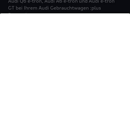
Audi Q6 e-tron, Audi A6 e-tron und Audi e-tron
GT bei Ihrem Audi Gebrauchtwagen :plus
Partner!
Mehr erfahren
Sie möchten Ihr Fahrzeug
verkaufen?