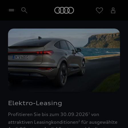
Startseite
Händler wählen
Elektro-Leasing
Profitieren Sie bis zum 30.09.2026
von
1
attraktiven Leasingkonditionen
für ausgewählte
2