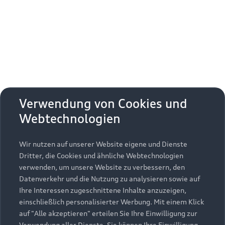
Erhalten Sie kostenfrei eine online
Fahrzeugbewertung und besprechen Sie alles
weitere mit Ihrem ausgewählten Audi Partner.
Jetzt kostenlos bewerten
Zurück nach oben
Verwendung von Cookies und
Webtechnologien
Modelle
Wir nutzen auf unserer Website eigene und Dienste
Kaufen & leasen
Alle Modelle
Dritter, die Cookies und ähnliche Webtechnologien
verwenden, um unsere Website zu verbessern, den
Modelle vergleichen
Service & Zubehör
Neuwagensuche
Datenverkehr und die Nutzung zu analysieren sowie auf
Elektromodelle
Ihre Interessen zugeschnittene Inhalte anzuzeigen,
Gebrauchtwagensuche
einschließlich personalisierter Werbung. Mit einem Klick
Support
Saisonale Angebote
Plug-in-Hybride
auf "Alle akzeptieren" erteilen Sie Ihre Einwilligung zur
Gebrauchtwagen
Verwendung aller Dienste. Sie können Ihre Einwilligung