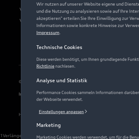
Wir nutzen auf unserer Website eigene und Dienst
Verträge kündigen
und die Nutzung zu analysieren sowie auf Ihre Inte
akzeptieren" erteilen Sie Ihre Einwilligung zur Ver
Vertrag widerrufen
Informationen sowie konkrete Hinweise zur Verwe
Impressum
.
Technische Cookies
Diese werden benötigt, um Ihnen grundlegende Funkti
Richtlinie
nachlesen.
Analyse und Statistik
© 2026 AUDI AG. Alle Rechte vorbehalten
Performance Cookies sammeln Informationen darüber, w
Impressum
Rechtliches
Hinweisgebersystem
Date
der Webseite verwendet.
Einstellungen anpassen
Hinweis: Die aktuelle Darstellung und Anordnung der 
Marketing
1
Verlängerung vorbehalten.
Marketing Cookies werden verwendet, um für die Benut