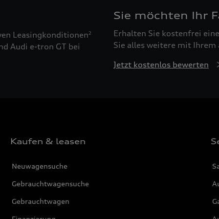
Sie möchten Ihr 
Erhalten Sie kostenfrei ei
ven Leasingkonditionen
2
Sie alles weitere mit Ihrem
nd Audi e-tron GT bei
Jetzt kostenlos bewerten
Kaufen & leasen
S
Neuwagensuche
S
Gebrauchtwagensuche
Au
Gebrauchtwagen
G
Finanzierung
Au