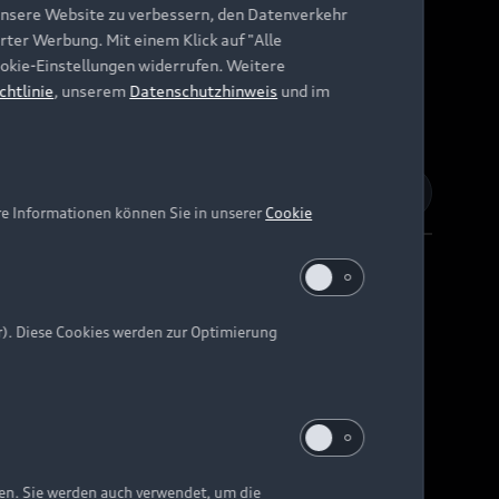
unsere Website zu verbessern, den Datenverkehr
rter Werbung. Mit einem Klick auf "Alle
Cookie-Einstellungen widerrufen. Weitere
chtlinie
, unserem
Datenschutzhinweis
und im
re Informationen können Sie in unserer
Cookie
r). Diese Cookies werden zur Optimierung
Barrierefreiheit
Digital Services Act
EU Data Act
e kann abweichen.
ten. Sie werden auch verwendet, um die