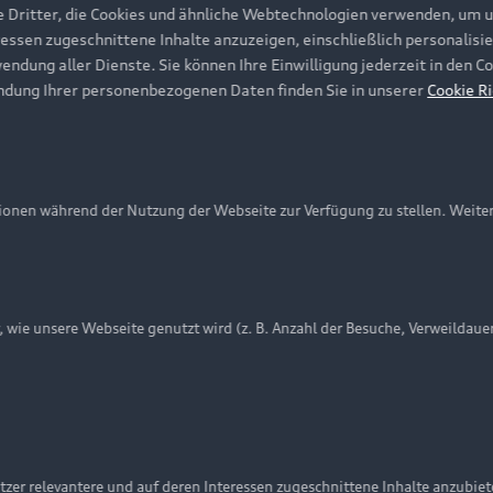
e Dritter, die Cookies und ähnliche Webtechnologien verwenden, um 
ressen zugeschnittene Inhalte anzuzeigen, einschließlich personalisie
wendung aller Dienste. Sie können Ihre Einwilligung jederzeit in den 
ndung Ihrer personenbezogenen Daten finden Sie in unserer
Cookie Ri
onen während der Nutzung der Webseite zur Verfügung zu stellen. Weite
ie unsere Webseite genutzt wird (z. B. Anzahl der Besuche, Verweildaue
nschutzinformation
Cookie-Einstellungen
Cookie-Richtlinie
Embleme am Fahrzeug bei allen Abbildungen auf dieser Webseit
zer relevantere und auf deren Interessen zugeschnittene Inhalte anzubie