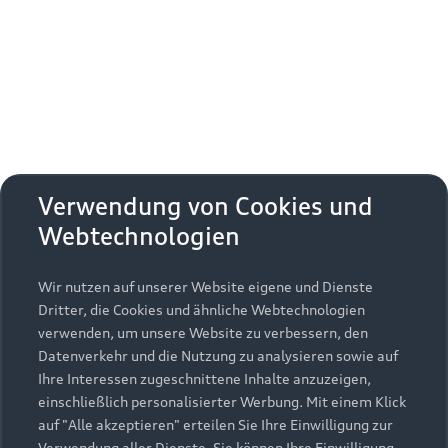
Erhalten Sie kostenfrei eine online
Fahrzeugbewertung und besprechen Sie alles
weitere mit Ihrem ausgewählten Audi Partner.
Jetzt kostenlos bewerten
Zurück nach oben
Verwendung von Cookies und
Webtechnologien
Modelle
Wir nutzen auf unserer Website eigene und Dienste
Kaufen & leasen
Alle Modelle
Dritter, die Cookies und ähnliche Webtechnologien
verwenden, um unsere Website zu verbessern, den
Modelle vergleichen
Service & Zubehör
Neuwagensuche
Datenverkehr und die Nutzung zu analysieren sowie auf
Elektromodelle
Ihre Interessen zugeschnittene Inhalte anzuzeigen,
Gebrauchtwagensuche
einschließlich personalisierter Werbung. Mit einem Klick
Support
Saisonale Angebote
Plug-in-Hybride
auf "Alle akzeptieren" erteilen Sie Ihre Einwilligung zur
Gebrauchtwagen
Verwendung aller Dienste. Sie können Ihre Einwilligung