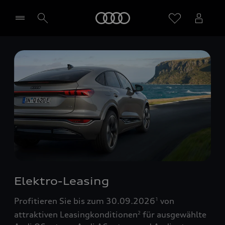
Startseite
Händler wählen
Elektro-Leasing
Profitieren Sie bis zum 30.09.2026
von
1
attraktiven Leasingkonditionen
für ausgewählte
2