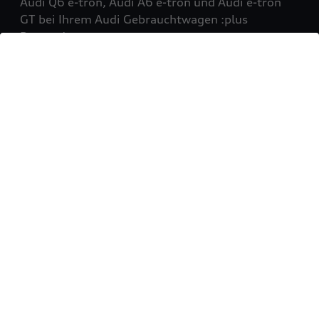
Audi Q6 e-tron, Audi A6 e-tron und Audi e-tron
GT bei Ihrem Audi Gebrauchtwagen :plus
Partner!
Mehr erfahren
Sie möchten Ihr Fahrzeug
verkaufen?