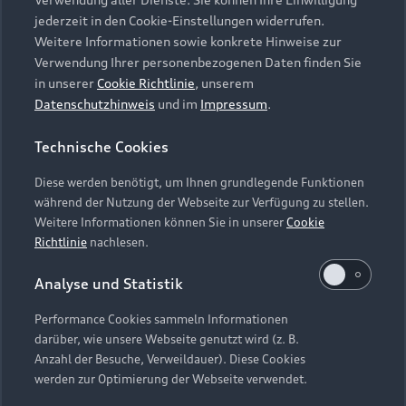
Audi Services
Über Audi
Kundenservice
jederzeit in den Cookie-Einstellungen widerrufen.
Finanzierung
Garantie
Weitere Informationen sowie konkrete Hinweise zur
Händlersuche
Aktionen & Angebote
Verwendung Ihrer personenbezogenen Daten finden Sie
Unternehmen
Audi digital services
in unserer
Cookie Richtlinie
, unserem
Audi Code
Geschäftskunden
Datenschutzhinweis
und im
Impressum
.
Karriere
myAudi
Häufige Fragen (FAQ)
Investor Relations
Technische Cookies
© 2026 AUDI AG. Alle Rechte vorbehalten
Audi Online Beratung
Presse & Media Center
Diese werden benötigt, um Ihnen grundlegende Funktionen
Impressum
Rechtliches
Hinweisgebersystem
Online-Terminvereinbarung
während der Nutzung der Webseite zur Verfügung zu stellen.
Datenschutz
Datenschutzinformation
Cookie-Einstellungen
Weitere Informationen können Sie in unserer
Cookie
Servicekontakt
Cookie-Richtlinie
Barrierefreiheit
Richtlinie
nachlesen.
Audi erleben
Digital Services Act
EU Data Act
Bordbuch & Bedienungsanleitungen
Analyse und Statistik
Newsletter
Verträge kündigen
Performance Cookies sammeln Informationen
Hinweis: Die aktuelle Darstellung und Anordnung der
darüber, wie unsere Webseite genutzt wird (z. B.
Vertrag widerrufen
Embleme am Fahrzeug bei allen Abbildungen auf dieser
Anzahl der Besuche, Verweildauer). Diese Cookies
Webseite kann abweichen.
werden zur Optimierung der Webseite verwendet.