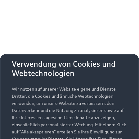
Erhalten Sie kostenfrei eine online
Fahrzeugbewertung und besprechen Sie alles
weitere mit Ihrem ausgewählten Audi Partner.
Jetzt kostenlos bewerten
Zurück nach oben
Verwendung von Cookies und
Webtechnologien
Modelle
Wir nutzen auf unserer Website eigene und Dienste
Kaufen & leasen
Alle Modelle
Dritter, die Cookies und ähnliche Webtechnologien
verwenden, um unsere Website zu verbessern, den
Modelle vergleichen
Service & Zubehör
Neuwagensuche
Datenverkehr und die Nutzung zu analysieren sowie auf
Elektromodelle
Ihre Interessen zugeschnittene Inhalte anzuzeigen,
Gebrauchtwagensuche
einschließlich personalisierter Werbung. Mit einem Klick
Support
Saisonale Angebote
Plug-in-Hybride
auf "Alle akzeptieren" erteilen Sie Ihre Einwilligung zur
Gebrauchtwagen
Verwendung aller Dienste. Sie können Ihre Einwilligung