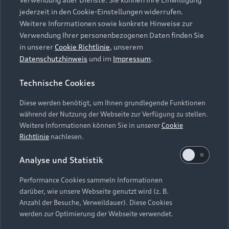
Audi Services
Über Audi
Kundenservice
jederzeit in den Cookie-Einstellungen widerrufen.
Finanzierung
Garantie
Weitere Informationen sowie konkrete Hinweise zur
Händlersuche
Aktionen & Angebote
Verwendung Ihrer personenbezogenen Daten finden Sie
Unternehmen
Audi digital services
in unserer
Cookie Richtlinie
, unserem
Audi Code
Geschäftskunden
Datenschutzhinweis
und im
Impressum
.
Karriere
myAudi
Häufige Fragen (FAQ)
Investor Relations
Technische Cookies
© 2026 AUDI AG. Alle Rechte vorbehalten
Audi Online Beratung
Presse & Media Center
Diese werden benötigt, um Ihnen grundlegende Funktionen
Impressum
Rechtliches
Hinweisgebersystem
Online-Terminvereinbarung
während der Nutzung der Webseite zur Verfügung zu stellen.
Datenschutz
Datenschutzinformation
Cookie-Einstellungen
Weitere Informationen können Sie in unserer
Cookie
Servicekontakt
Cookie-Richtlinie
Barrierefreiheit
Richtlinie
nachlesen.
Audi erleben
Digital Services Act
EU Data Act
Bordbuch & Bedienungsanleitungen
Analyse und Statistik
Newsletter
Verträge kündigen
Performance Cookies sammeln Informationen
Hinweis: Die aktuelle Darstellung und Anordnung der
darüber, wie unsere Webseite genutzt wird (z. B.
Vertrag widerrufen
Embleme am Fahrzeug bei allen Abbildungen auf dieser
Anzahl der Besuche, Verweildauer). Diese Cookies
Webseite kann abweichen.
werden zur Optimierung der Webseite verwendet.