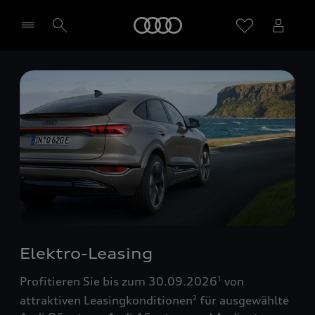
Startseite
Händler wählen
Elektro-Leasing
Profitieren Sie bis zum 30.09.2026
von
1
attraktiven Leasingkonditionen
für ausgewählte
2