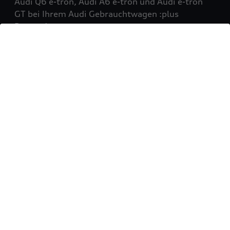
Audi Q6 e-tron, Audi A6 e-tron und Audi e-tron
GT bei Ihrem Audi Gebrauchtwagen :plus
Partner!
Mehr erfahren
Sie möchten Ihr Fahrzeug
verkaufen?