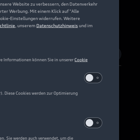
unsere Website zu verbessern, den Datenverkehr
rter Werbung. Mit einem Klick auf "Alle
Cookie-Einstellungen widerrufen. Weitere
chtlinie
, unserem
Datenschutzhinweis
und im
re Informationen können Sie in unserer
Cookie
r). Diese Cookies werden zur Optimierung
Barrierefreiheit
Digital Services Act
EU Data Act
e kann abweichen.
ten. Sie werden auch verwendet, um die