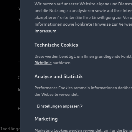
Wir nutzen auf unserer Website eigene und Dienst
Verträge kündigen
und die Nutzung zu analysieren sowie auf Ihre Inte
akzeptieren" erteilen Sie Ihre Einwilligung zur Ver
Vertrag widerrufen
Informationen sowie konkrete Hinweise zur Verwe
Impressum
.
Technische Cookies
Diese werden benötigt, um Ihnen grundlegende Funkti
Richtlinie
nachlesen.
Analyse und Statistik
© 2026 AUDI AG. Alle Rechte vorbehalten
Performance Cookies sammeln Informationen darüber, w
Impressum
Rechtliches
Hinweisgebersystem
Date
der Webseite verwendet.
Einstellungen anpassen
Hinweis: Die aktuelle Darstellung und Anordnung der 
Marketing
1
Verlängerung vorbehalten.
Marketing Cookies werden verwendet, um für die Benut