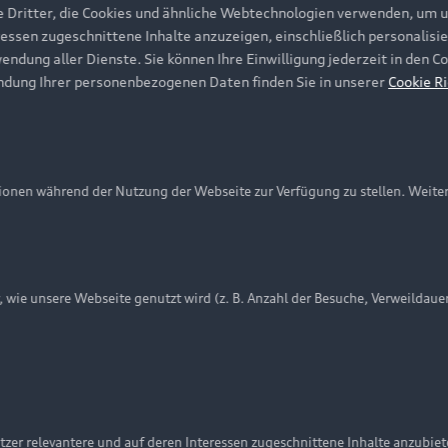
e Dritter, die Cookies und ähnliche Webtechnologien verwenden, um 
ressen zugeschnittene Inhalte anzuzeigen, einschließlich personalisie
wendung aller Dienste. Sie können Ihre Einwilligung jederzeit in den 
ndung Ihrer personenbezogenen Daten finden Sie in unserer
Cookie Ri
onen während der Nutzung der Webseite zur Verfügung zu stellen. Weite
ie unsere Webseite genutzt wird (z. B. Anzahl der Besuche, Verweildaue
nschutzinformation
Cookie-Einstellungen
Cookie-Richtlinie
Embleme am Fahrzeug bei allen Abbildungen auf dieser Webseit
zer relevantere und auf deren Interessen zugeschnittene Inhalte anzubie