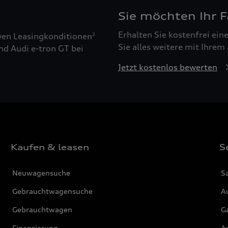
Sie möchten Ihr 
Erhalten Sie kostenfrei ei
ven Leasingkonditionen
2
Sie alles weitere mit Ihrem
nd Audi e-tron GT bei
Jetzt kostenlos bewerten
Kaufen & leasen
S
Neuwagensuche
S
Gebrauchtwagensuche
Au
Gebrauchtwagen
G
Finanzierung
Au