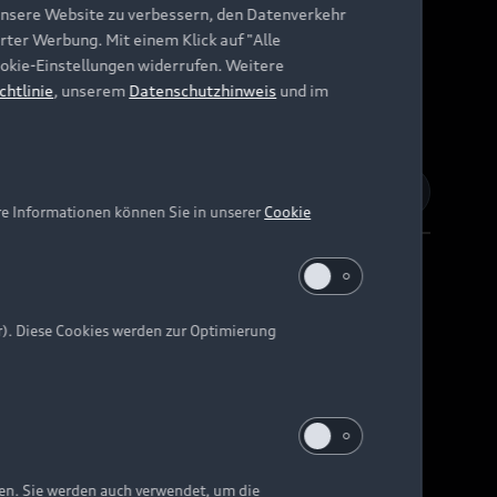
unsere Website zu verbessern, den Datenverkehr
rter Werbung. Mit einem Klick auf "Alle
Cookie-Einstellungen widerrufen. Weitere
chtlinie
, unserem
Datenschutzhinweis
und im
re Informationen können Sie in unserer
Cookie
r). Diese Cookies werden zur Optimierung
Barrierefreiheit
Digital Services Act
EU Data Act
e kann abweichen.
ten. Sie werden auch verwendet, um die