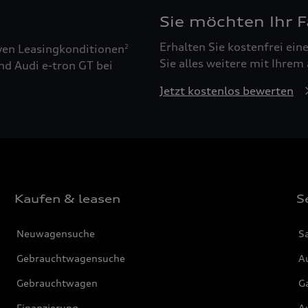
Sie möchten Ihr 
Erhalten Sie kostenfrei ei
ven Leasingkonditionen
2
Sie alles weitere mit Ihrem
nd Audi e-tron GT bei
Jetzt kostenlos bewerten
Kaufen & leasen
S
Neuwagensuche
S
Gebrauchtwagensuche
Au
Gebrauchtwagen
G
Finanzierung
Au