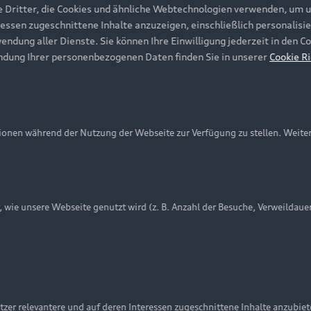
e Dritter, die Cookies und ähnliche Webtechnologien verwenden, um 
ressen zugeschnittene Inhalte anzuzeigen, einschließlich personalisie
wendung aller Dienste. Sie können Ihre Einwilligung jederzeit in den 
ndung Ihrer personenbezogenen Daten finden Sie in unserer
Cookie Ri
onen während der Nutzung der Webseite zur Verfügung zu stellen. Weite
ie unsere Webseite genutzt wird (z. B. Anzahl der Besuche, Verweildaue
nschutzinformation
Cookie-Einstellungen
Cookie-Richtlinie
Embleme am Fahrzeug bei allen Abbildungen auf dieser Webseit
zer relevantere und auf deren Interessen zugeschnittene Inhalte anzubie