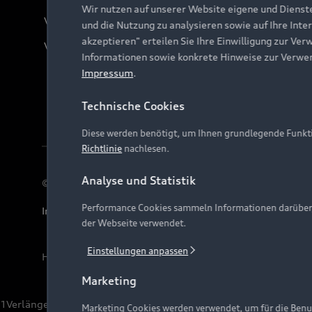
Wir nutzen auf unserer Website eigene und Dienst
Verträge kündigen
und die Nutzung zu analysieren sowie auf Ihre Inte
akzeptieren" erteilen Sie Ihre Einwilligung zur Ver
Vertrag widerrufen
Informationen sowie konkrete Hinweise zur Verwe
Impressum
.
Technische Cookies
Diese werden benötigt, um Ihnen grundlegende Funkti
Richtlinie
nachlesen.
Analyse und Statistik
© 2026 AUDI AG. Alle Rechte vorbehalten
Performance Cookies sammeln Informationen darüber, w
Impressum
Rechtliches
Hinweisgebersystem
Date
der Webseite verwendet.
Einstellungen anpassen
Hinweis: Die aktuelle Darstellung und Anordnung der 
Marketing
1
Verlängerung vorbehalten.
Marketing Cookies werden verwendet, um für die Benut