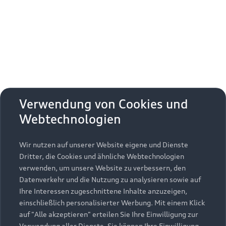
Erhalten Sie kostenfrei eine online
Fahrzeugbewertung und besprechen Sie alles
weitere mit Ihrem ausgewählten Audi Partner.
Jetzt kostenlos bewerten
Zurück nach oben
Verwendung von Cookies und
Webtechnologien
Modelle
Wir nutzen auf unserer Website eigene und Dienste
Kaufen & leasen
Alle Modelle
Dritter, die Cookies und ähnliche Webtechnologien
verwenden, um unsere Website zu verbessern, den
Modelle vergleichen
Service & Zubehör
Neuwagensuche
Datenverkehr und die Nutzung zu analysieren sowie auf
Elektromodelle
Ihre Interessen zugeschnittene Inhalte anzuzeigen,
Gebrauchtwagensuche
einschließlich personalisierter Werbung. Mit einem Klick
Support
Saisonale Angebote
Plug-in-Hybride
auf "Alle akzeptieren" erteilen Sie Ihre Einwilligung zur
Gebrauchtwagen
Verwendung aller Dienste. Sie können Ihre Einwilligung