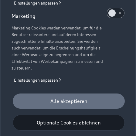
Einstellungen anpassen
1
Verlängerung vorbehalten.
Marketing
2
Ein Angebot der Audi Leasing, Zweigniederlassung der
Volkswagen Leasing GmbH, Gifhorner Straße 57, 38112
Marketing Cookies werden verwendet, um für die
Benutzer relevantere und auf deren Interessen
Braunschweig. Inkl. Überführungskosten. Bonität
zugeschnittene Inhalte anzubieten. Sie werden
vorausgesetzt. Gültig für Audi Q6 e-tron, Audi A6 e-tron und
auch verwendet, um die Erscheinungshäufigkeit
Audi e-tron GT (Audi Mietfahrzeuge und Werksdienstwagen)
einer Werbeanzeige zu begrenzen und um die
jeweils frühestens 2 Monate und spätestens 24 Monate nach
Effektivität von Werbekampagnen zu messen und
Erstzulassung. Max. Gesamtfahrleistung bei Vertragsbeginn:
zu steuern.
40.000 km. Für das Fahrzeugalter gilt als Stichtag das Datum
der Gebrauchtwagenleasingbestellung. Gültig vom
Einstellungen anpassen
01.07.2026 - 30.09.2026 (Gebrauchtwagenleasingbestellung,
Verlängerung vorbehalten), späteste Ummeldung 01.12.2026.
Für private und gewerbliche Einzelabnehmer. Beispielhafte
Alle akzeptieren
Fahrzeugabbildung kann Sonderausstattungen zeigen. Alle
Angaben basieren auf den Merkmalen des deutschen Marktes.
Optionale Cookies ablehnen
Kombinierbarkeit mit anderen Angeboten auf Anfrage.