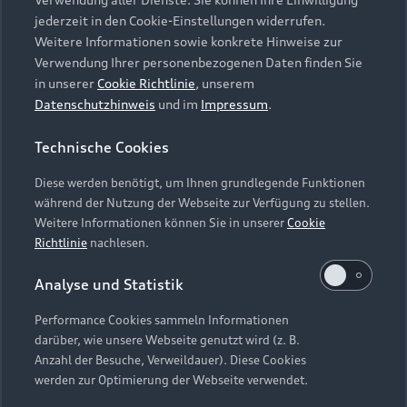
Audi Services
Über Audi
Kundenservice
jederzeit in den Cookie-Einstellungen widerrufen.
Finanzierung
Garantie
Weitere Informationen sowie konkrete Hinweise zur
Händlersuche
Aktionen & Angebote
Verwendung Ihrer personenbezogenen Daten finden Sie
Unternehmen
Audi digital services
in unserer
Cookie Richtlinie
, unserem
Audi Code
Geschäftskunden
Datenschutzhinweis
und im
Impressum
.
Karriere
myAudi
Häufige Fragen (FAQ)
Investor Relations
Technische Cookies
© 2026 AUDI AG. Alle Rechte vorbehalten
Audi Online Beratung
Presse & Media Center
Diese werden benötigt, um Ihnen grundlegende Funktionen
Impressum
Rechtliches
Hinweisgebersystem
Online-Terminvereinbarung
während der Nutzung der Webseite zur Verfügung zu stellen.
Datenschutz
Datenschutzinformation
Cookie-Einstellungen
Weitere Informationen können Sie in unserer
Cookie
Servicekontakt
Cookie-Richtlinie
Barrierefreiheit
Richtlinie
nachlesen.
Audi erleben
Digital Services Act
EU Data Act
Bordbuch & Bedienungsanleitungen
Analyse und Statistik
Newsletter
Verträge kündigen
Performance Cookies sammeln Informationen
Hinweis: Die aktuelle Darstellung und Anordnung der
darüber, wie unsere Webseite genutzt wird (z. B.
Vertrag widerrufen
Embleme am Fahrzeug bei allen Abbildungen auf dieser
Anzahl der Besuche, Verweildauer). Diese Cookies
Webseite kann abweichen.
werden zur Optimierung der Webseite verwendet.