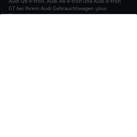
Audi Q6 e-tron, Audi A6 e-tron und Audi e-tron
GT bei Ihrem Audi Gebrauchtwagen :plus
Partner!
Mehr erfahren
Sie möchten Ihr Fahrzeug
verkaufen?