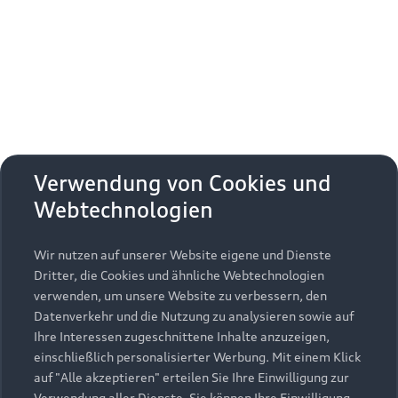
Erhalten Sie kostenfrei eine online
Fahrzeugbewertung und besprechen Sie alles
weitere mit Ihrem ausgewählten Audi Partner.
Jetzt kostenlos bewerten
Zurück nach oben
Verwendung von Cookies und
Webtechnologien
Modelle
Wir nutzen auf unserer Website eigene und Dienste
Kaufen & leasen
Alle Modelle
Dritter, die Cookies und ähnliche Webtechnologien
verwenden, um unsere Website zu verbessern, den
Modelle vergleichen
Service & Zubehör
Neuwagensuche
Datenverkehr und die Nutzung zu analysieren sowie auf
Elektromodelle
Ihre Interessen zugeschnittene Inhalte anzuzeigen,
Gebrauchtwagensuche
einschließlich personalisierter Werbung. Mit einem Klick
Support
Saisonale Angebote
Plug-in-Hybride
auf "Alle akzeptieren" erteilen Sie Ihre Einwilligung zur
Gebrauchtwagen
Verwendung aller Dienste. Sie können Ihre Einwilligung