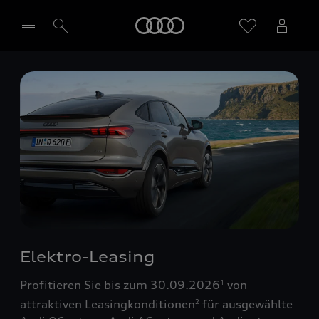
Startseite
Händler wählen
Elektro-Leasing
Profitieren Sie bis zum 30.09.2026
von
1
attraktiven Leasingkonditionen
für ausgewählte
2