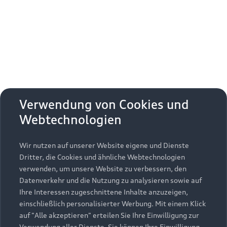
Erhalten Sie kostenfrei eine online
Fahrzeugbewertung und besprechen Sie alles
weitere mit Ihrem ausgewählten Audi Partner.
Jetzt kostenlos bewerten
Zurück nach oben
Verwendung von Cookies und
Webtechnologien
Modelle
Wir nutzen auf unserer Website eigene und Dienste
Kaufen & leasen
Alle Modelle
Dritter, die Cookies und ähnliche Webtechnologien
verwenden, um unsere Website zu verbessern, den
Modelle vergleichen
Service & Zubehör
Neuwagensuche
Datenverkehr und die Nutzung zu analysieren sowie auf
Elektromodelle
Ihre Interessen zugeschnittene Inhalte anzuzeigen,
Gebrauchtwagensuche
einschließlich personalisierter Werbung. Mit einem Klick
Support
Saisonale Angebote
Plug-in-Hybride
auf "Alle akzeptieren" erteilen Sie Ihre Einwilligung zur
Gebrauchtwagen
Verwendung aller Dienste. Sie können Ihre Einwilligung