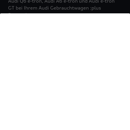
Audi Q6 e-tron, Audi A6 e-tron und Audi e-tron
GT bei Ihrem Audi Gebrauchtwagen :plus
Partner!
Mehr erfahren
Sie möchten Ihr Fahrzeug
verkaufen?