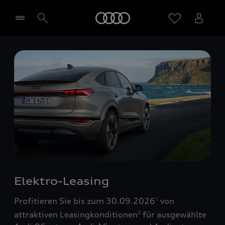
Startseite
Händler wählen
Elektro-Leasing
Profitieren Sie bis zum 30.09.2026
von
1
attraktiven Leasingkonditionen
für ausgewählte
2