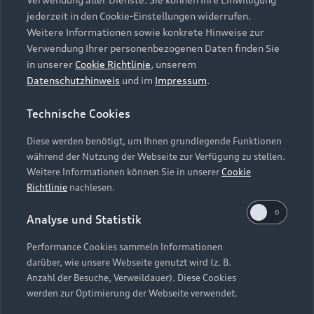
Audi Services
Über Audi
Kundenservice
jederzeit in den Cookie-Einstellungen widerrufen.
Finanzierung
Garantie
Weitere Informationen sowie konkrete Hinweise zur
Händlersuche
Aktionen & Angebote
Verwendung Ihrer personenbezogenen Daten finden Sie
Unternehmen
Audi digital services
in unserer
Cookie Richtlinie
, unserem
Audi Code
Geschäftskunden
Datenschutzhinweis
und im
Impressum
.
Karriere
myAudi
Häufige Fragen (FAQ)
Investor Relations
Technische Cookies
© 2026 AUDI AG. Alle Rechte vorbehalten
Audi Online Beratung
Presse & Media Center
Diese werden benötigt, um Ihnen grundlegende Funktionen
Impressum
Rechtliches
Hinweisgebersystem
Online-Terminvereinbarung
während der Nutzung der Webseite zur Verfügung zu stellen.
Datenschutz
Datenschutzinformation
Cookie-Einstellungen
Weitere Informationen können Sie in unserer
Cookie
Servicekontakt
Cookie-Richtlinie
Barrierefreiheit
Richtlinie
nachlesen.
Audi erleben
Digital Services Act
EU Data Act
Bordbuch & Bedienungsanleitungen
Analyse und Statistik
Newsletter
Verträge kündigen
Performance Cookies sammeln Informationen
Hinweis: Die aktuelle Darstellung und Anordnung der
darüber, wie unsere Webseite genutzt wird (z. B.
Vertrag widerrufen
Embleme am Fahrzeug bei allen Abbildungen auf dieser
Anzahl der Besuche, Verweildauer). Diese Cookies
Webseite kann abweichen.
werden zur Optimierung der Webseite verwendet.