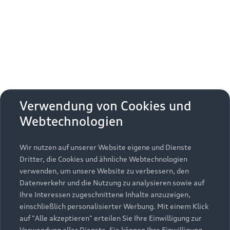
Erhalten Sie kostenfrei eine online
Fahrzeugbewertung und besprechen Sie alles
weitere mit Ihrem ausgewählten Audi Partner.
Jetzt kostenlos bewerten
Zurück nach oben
Verwendung von Cookies und
Webtechnologien
Modelle
Wir nutzen auf unserer Website eigene und Dienste
Kaufen & leasen
Alle Modelle
Dritter, die Cookies und ähnliche Webtechnologien
verwenden, um unsere Website zu verbessern, den
Modelle vergleichen
Service & Zubehör
Neuwagensuche
Datenverkehr und die Nutzung zu analysieren sowie auf
Elektromodelle
Ihre Interessen zugeschnittene Inhalte anzuzeigen,
Gebrauchtwagensuche
einschließlich personalisierter Werbung. Mit einem Klick
Support
Saisonale Angebote
Plug-in-Hybride
auf "Alle akzeptieren" erteilen Sie Ihre Einwilligung zur
Gebrauchtwagen
Verwendung aller Dienste. Sie können Ihre Einwilligung