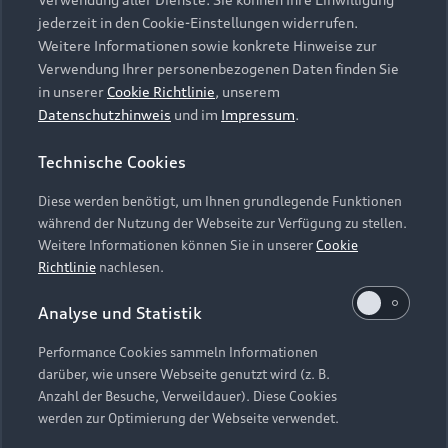
Audi Services
Über Audi
Kundenservice
jederzeit in den Cookie-Einstellungen widerrufen.
Finanzierung
Garantie
Weitere Informationen sowie konkrete Hinweise zur
Händlersuche
Aktionen & Angebote
Verwendung Ihrer personenbezogenen Daten finden Sie
Unternehmen
Audi digital services
in unserer
Cookie Richtlinie
, unserem
Audi Code
Geschäftskunden
Datenschutzhinweis
und im
Impressum
.
Karriere
myAudi
Häufige Fragen (FAQ)
Investor Relations
Technische Cookies
© 2026 AUDI AG. Alle Rechte vorbehalten
Audi Online Beratung
Presse & Media Center
Diese werden benötigt, um Ihnen grundlegende Funktionen
Impressum
Rechtliches
Hinweisgebersystem
Online-Terminvereinbarung
während der Nutzung der Webseite zur Verfügung zu stellen.
Datenschutz
Datenschutzinformation
Cookie-Einstellungen
Weitere Informationen können Sie in unserer
Cookie
Servicekontakt
Cookie-Richtlinie
Barrierefreiheit
Richtlinie
nachlesen.
Audi erleben
Digital Services Act
EU Data Act
Bordbuch & Bedienungsanleitungen
Analyse und Statistik
Newsletter
Verträge kündigen
Performance Cookies sammeln Informationen
Hinweis: Die aktuelle Darstellung und Anordnung der
darüber, wie unsere Webseite genutzt wird (z. B.
Vertrag widerrufen
Embleme am Fahrzeug bei allen Abbildungen auf dieser
Anzahl der Besuche, Verweildauer). Diese Cookies
Webseite kann abweichen.
werden zur Optimierung der Webseite verwendet.