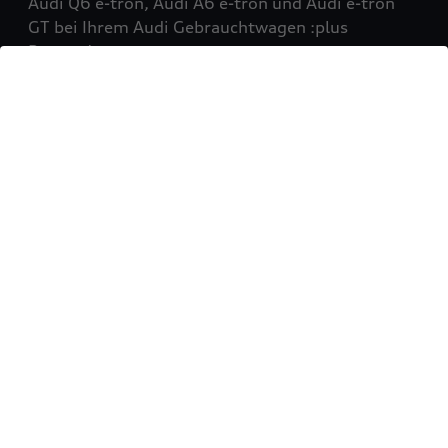
Audi Q6 e-tron, Audi A6 e-tron und Audi e-tron
GT bei Ihrem Audi Gebrauchtwagen :plus
Partner!
Mehr erfahren
Sie möchten Ihr Fahrzeug
verkaufen?