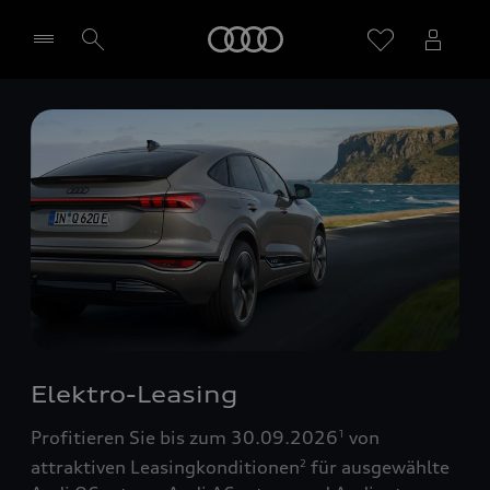
Startseite
Händler wählen
Elektro-Leasing
Profitieren Sie bis zum 30.09.2026
von
1
attraktiven Leasingkonditionen
für ausgewählte
2