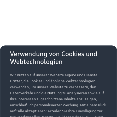
Erhalten Sie kostenfrei eine online
Fahrzeugbewertung und besprechen Sie alles
weitere mit Ihrem ausgewählten Audi Partner.
Jetzt kostenlos bewerten
Zurück nach oben
Verwendung von Cookies und
Webtechnologien
Modelle
Wir nutzen auf unserer Website eigene und Dienste
Kaufen & leasen
Alle Modelle
Dritter, die Cookies und ähnliche Webtechnologien
verwenden, um unsere Website zu verbessern, den
Modelle vergleichen
Service & Zubehör
Neuwagensuche
Datenverkehr und die Nutzung zu analysieren sowie auf
Elektromodelle
Ihre Interessen zugeschnittene Inhalte anzuzeigen,
Gebrauchtwagensuche
einschließlich personalisierter Werbung. Mit einem Klick
Support
Saisonale Angebote
Plug-in-Hybride
auf "Alle akzeptieren" erteilen Sie Ihre Einwilligung zur
Gebrauchtwagen
Verwendung aller Dienste. Sie können Ihre Einwilligung