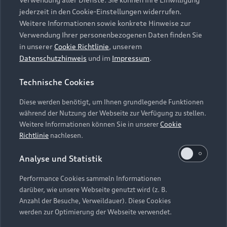
Audi Services
Über Audi
Kundenservice
jederzeit in den Cookie-Einstellungen widerrufen.
Finanzierung
Garantie
Weitere Informationen sowie konkrete Hinweise zur
Händlersuche
Aktionen & Angebote
Verwendung Ihrer personenbezogenen Daten finden Sie
Unternehmen
Audi digital services
in unserer
Cookie Richtlinie
, unserem
Audi Code
Geschäftskunden
Datenschutzhinweis
und im
Impressum
.
Karriere
myAudi
Häufige Fragen (FAQ)
Investor Relations
Technische Cookies
© 2026 AUDI AG. Alle Rechte vorbehalten
Audi Online Beratung
Presse & Media Center
Diese werden benötigt, um Ihnen grundlegende Funktionen
Impressum
Rechtliches
Hinweisgebersystem
Online-Terminvereinbarung
während der Nutzung der Webseite zur Verfügung zu stellen.
Datenschutz
Datenschutzinformation
Cookie-Einstellungen
Weitere Informationen können Sie in unserer
Cookie
Servicekontakt
Cookie-Richtlinie
Barrierefreiheit
Richtlinie
nachlesen.
Audi erleben
Digital Services Act
EU Data Act
Bordbuch & Bedienungsanleitungen
Analyse und Statistik
Newsletter
Verträge kündigen
Performance Cookies sammeln Informationen
Hinweis: Die aktuelle Darstellung und Anordnung der
darüber, wie unsere Webseite genutzt wird (z. B.
Vertrag widerrufen
Embleme am Fahrzeug bei allen Abbildungen auf dieser
Anzahl der Besuche, Verweildauer). Diese Cookies
Webseite kann abweichen.
werden zur Optimierung der Webseite verwendet.