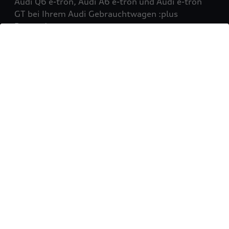
Audi Q6 e-tron, Audi A6 e-tron und Audi e-tron
GT bei Ihrem Audi Gebrauchtwagen :plus
Partner!
Mehr erfahren
Sie möchten Ihr Fahrzeug
verkaufen?