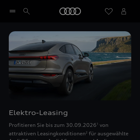
Startseite
Händler wählen
Elektro-Leasing
Profitieren Sie bis zum 30.09.2026
von
1
attraktiven Leasingkonditionen
für ausgewählte
2