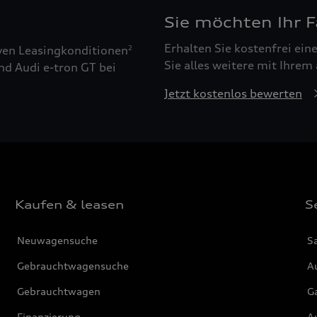
Sie möchten Ihr 
Erhalten Sie kostenfrei ei
ven Leasingkonditionen
2
Sie alles weitere mit Ihrem
nd Audi e-tron GT bei
Jetzt kostenlos bewerten
Kaufen & leasen
S
Neuwagensuche
S
Gebrauchtwagensuche
Au
Gebrauchtwagen
G
Finanzierung
Au