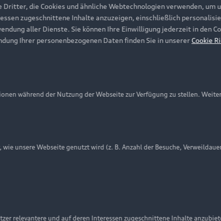
e Dritter, die Cookies und ähnliche Webtechnologien verwenden, um 
ressen zugeschnittene Inhalte anzuzeigen, einschließlich personalisie
wendung aller Dienste. Sie können Ihre Einwilligung jederzeit in den 
ndung Ihrer personenbezogenen Daten finden Sie in unserer
Cookie Ri
onen während der Nutzung der Webseite zur Verfügung zu stellen. Weite
ie unsere Webseite genutzt wird (z. B. Anzahl der Besuche, Verweildaue
nschutzinformation
Cookie-Einstellungen
Cookie-Richtlinie
Embleme am Fahrzeug bei allen Abbildungen auf dieser Webseit
zer relevantere und auf deren Interessen zugeschnittene Inhalte anzubie