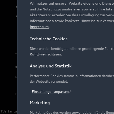
Wir nutzen auf unserer Website eigene und Dienst
Verträge kündigen
und die Nutzung zu analysieren sowie auf Ihre Inte
akzeptieren" erteilen Sie Ihre Einwilligung zur Ver
Vertrag widerrufen
Informationen sowie konkrete Hinweise zur Verwe
Impressum
.
Technische Cookies
Diese werden benötigt, um Ihnen grundlegende Funkti
Richtlinie
nachlesen.
Analyse und Statistik
© 2026 AUDI AG. Alle Rechte vorbehalten
Performance Cookies sammeln Informationen darüber, w
Impressum
Rechtliches
Hinweisgebersystem
Date
der Webseite verwendet.
Einstellungen anpassen
Hinweis: Die aktuelle Darstellung und Anordnung der 
Marketing
1
Verlängerung vorbehalten.
Marketing Cookies werden verwendet, um für die Benut