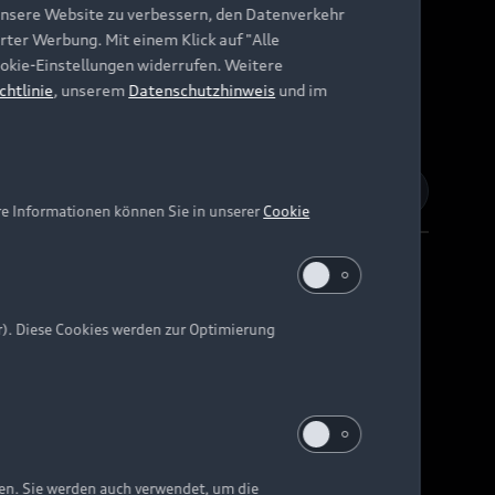
unsere Website zu verbessern, den Datenverkehr
rter Werbung. Mit einem Klick auf "Alle
Cookie-Einstellungen widerrufen. Weitere
chtlinie
, unserem
Datenschutzhinweis
und im
re Informationen können Sie in unserer
Cookie
r). Diese Cookies werden zur Optimierung
Barrierefreiheit
Digital Services Act
EU Data Act
e kann abweichen.
ten. Sie werden auch verwendet, um die