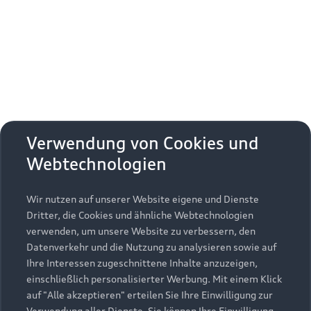
Erhalten Sie kostenfrei eine online
Fahrzeugbewertung und besprechen Sie alles
weitere mit Ihrem ausgewählten Audi Partner.
Jetzt kostenlos bewerten
Zurück nach oben
Verwendung von Cookies und
Webtechnologien
Modelle
Wir nutzen auf unserer Website eigene und Dienste
Kaufen & leasen
Alle Modelle
Dritter, die Cookies und ähnliche Webtechnologien
verwenden, um unsere Website zu verbessern, den
Modelle vergleichen
Service & Zubehör
Neuwagensuche
Datenverkehr und die Nutzung zu analysieren sowie auf
Elektromodelle
Ihre Interessen zugeschnittene Inhalte anzuzeigen,
Gebrauchtwagensuche
einschließlich personalisierter Werbung. Mit einem Klick
Support
Saisonale Angebote
Plug-in-Hybride
auf "Alle akzeptieren" erteilen Sie Ihre Einwilligung zur
Gebrauchtwagen
Verwendung aller Dienste. Sie können Ihre Einwilligung