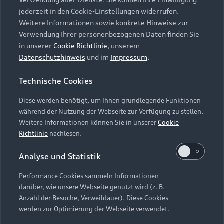
Audi Services
Über Audi
Kundenservice
jederzeit in den Cookie-Einstellungen widerrufen.
Finanzierung
Garantie
Weitere Informationen sowie konkrete Hinweise zur
Händlersuche
Aktionen & Angebote
Verwendung Ihrer personenbezogenen Daten finden Sie
Unternehmen
Audi digital services
in unserer
Cookie Richtlinie
, unserem
Audi Code
Geschäftskunden
Datenschutzhinweis
und im
Impressum
.
Karriere
myAudi
Häufige Fragen (FAQ)
Investor Relations
Technische Cookies
© 2026 AUDI AG. Alle Rechte vorbehalten
Audi Online Beratung
Presse & Media Center
Diese werden benötigt, um Ihnen grundlegende Funktionen
Impressum
Rechtliches
Hinweisgebersystem
Online-Terminvereinbarung
während der Nutzung der Webseite zur Verfügung zu stellen.
Datenschutz
Datenschutzinformation
Cookie-Einstellungen
Weitere Informationen können Sie in unserer
Cookie
Servicekontakt
Cookie-Richtlinie
Barrierefreiheit
Richtlinie
nachlesen.
Audi erleben
Digital Services Act
EU Data Act
Bordbuch & Bedienungsanleitungen
Analyse und Statistik
Newsletter
Verträge kündigen
Performance Cookies sammeln Informationen
Hinweis: Die aktuelle Darstellung und Anordnung der
darüber, wie unsere Webseite genutzt wird (z. B.
Vertrag widerrufen
Embleme am Fahrzeug bei allen Abbildungen auf dieser
Anzahl der Besuche, Verweildauer). Diese Cookies
Webseite kann abweichen.
werden zur Optimierung der Webseite verwendet.