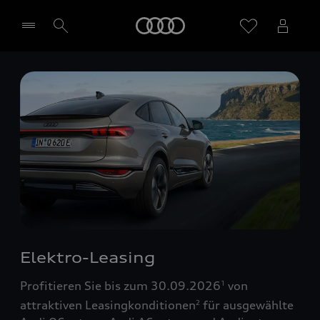
Startseite
Händler wählen
Elektro-Leasing
Profitieren Sie bis zum 30.09.2026
von
1
attraktiven Leasingkonditionen
für ausgewählte
2