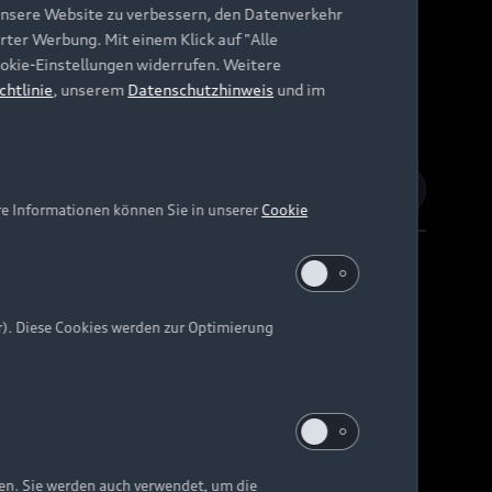
unsere Website zu verbessern, den Datenverkehr
rter Werbung. Mit einem Klick auf "Alle
Cookie-Einstellungen widerrufen. Weitere
chtlinie
, unserem
Datenschutzhinweis
und im
re Informationen können Sie in unserer
Cookie
r). Diese Cookies werden zur Optimierung
Barrierefreiheit
Digital Services Act
EU Data Act
e kann abweichen.
ten. Sie werden auch verwendet, um die