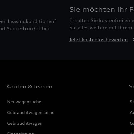
Sie möchten Ihr 
Erhalten Sie kostenfrei ei
ven Leasingkonditionen
2
Sie alles weitere mit Ihrem
nd Audi e-tron GT bei
Jetzt kostenlos bewerten
Kaufen & leasen
S
Neuwagensuche
S
Gebrauchtwagensuche
Au
Gebrauchtwagen
G
Finanzierung
Au