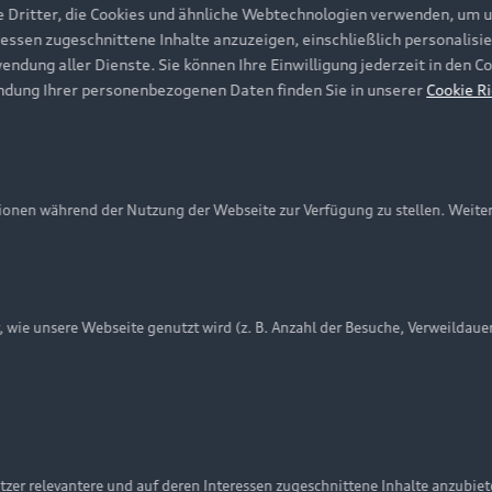
e Dritter, die Cookies und ähnliche Webtechnologien verwenden, um 
ressen zugeschnittene Inhalte anzuzeigen, einschließlich personalisie
wendung aller Dienste. Sie können Ihre Einwilligung jederzeit in den 
ndung Ihrer personenbezogenen Daten finden Sie in unserer
Cookie Ri
onen während der Nutzung der Webseite zur Verfügung zu stellen. Weite
ie unsere Webseite genutzt wird (z. B. Anzahl der Besuche, Verweildaue
nschutzinformation
Cookie-Einstellungen
Cookie-Richtlinie
Embleme am Fahrzeug bei allen Abbildungen auf dieser Webseit
zer relevantere und auf deren Interessen zugeschnittene Inhalte anzubie