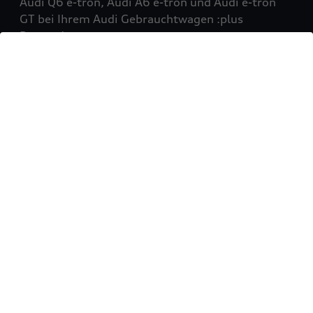
Audi Q6 e-tron, Audi A6 e-tron und Audi e-tron
GT bei Ihrem Audi Gebrauchtwagen :plus
Partner!
Mehr erfahren
Sie möchten Ihr Fahrzeug
verkaufen?