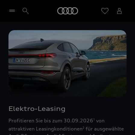
Startseite
Händler wählen
Elektro-Leasing
Profitieren Sie bis zum 30.09.2026
von
1
attraktiven Leasingkonditionen
für ausgewählte
2