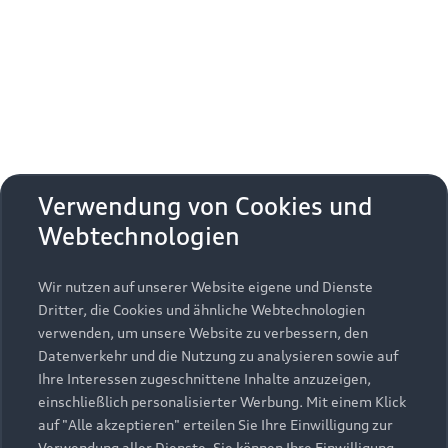
Erhalten Sie kostenfrei eine online
Fahrzeugbewertung und besprechen Sie alles
weitere mit Ihrem ausgewählten Audi Partner.
Jetzt kostenlos bewerten
Zurück nach oben
Verwendung von Cookies und
Webtechnologien
Modelle
Wir nutzen auf unserer Website eigene und Dienste
Kaufen & leasen
Alle Modelle
Dritter, die Cookies und ähnliche Webtechnologien
verwenden, um unsere Website zu verbessern, den
Modelle vergleichen
Service & Zubehör
Neuwagensuche
Datenverkehr und die Nutzung zu analysieren sowie auf
Elektromodelle
Ihre Interessen zugeschnittene Inhalte anzuzeigen,
Gebrauchtwagensuche
einschließlich personalisierter Werbung. Mit einem Klick
Support
Saisonale Angebote
Plug-in-Hybride
auf "Alle akzeptieren" erteilen Sie Ihre Einwilligung zur
Gebrauchtwagen
Verwendung aller Dienste. Sie können Ihre Einwilligung