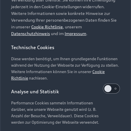
Audi Services
Über Audi
Kundenservice
jederzeit in den Cookie-Einstellungen widerrufen.
Finanzierung
Garantie
Weitere Informationen sowie konkrete Hinweise zur
Händlersuche
Aktionen & Angebote
Verwendung Ihrer personenbezogenen Daten finden Sie
Unternehmen
Audi digital services
in unserer
Cookie Richtlinie
, unserem
Audi Code
Geschäftskunden
Datenschutzhinweis
und im
Impressum
.
Karriere
myAudi
Häufige Fragen (FAQ)
Investor Relations
Technische Cookies
© 2026 AUDI AG. Alle Rechte vorbehalten
Audi Online Beratung
Presse & Media Center
Diese werden benötigt, um Ihnen grundlegende Funktionen
Impressum
Rechtliches
Hinweisgebersystem
Online-Terminvereinbarung
während der Nutzung der Webseite zur Verfügung zu stellen.
Datenschutz
Datenschutzinformation
Cookie-Einstellungen
Weitere Informationen können Sie in unserer
Cookie
Servicekontakt
Cookie-Richtlinie
Barrierefreiheit
Richtlinie
nachlesen.
Audi erleben
Digital Services Act
EU Data Act
Bordbuch & Bedienungsanleitungen
Analyse und Statistik
Newsletter
Verträge kündigen
Performance Cookies sammeln Informationen
Hinweis: Die aktuelle Darstellung und Anordnung der
darüber, wie unsere Webseite genutzt wird (z. B.
Vertrag widerrufen
Embleme am Fahrzeug bei allen Abbildungen auf dieser
Anzahl der Besuche, Verweildauer). Diese Cookies
Webseite kann abweichen.
werden zur Optimierung der Webseite verwendet.