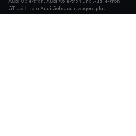
Audi Q6 e-tron, Audi A6 e-tron und Audi e-tron
GT bei Ihrem Audi Gebrauchtwagen :plus
Partner!
Mehr erfahren
Sie möchten Ihr Fahrzeug
verkaufen?