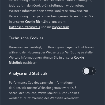
Audi Services
Über Audi
Kundenservice
jederzeit in den Cookie-Einstellungen widerrufen.
Finanzierung
Garantie
Weitere Informationen sowie konkrete Hinweise zur
Händlersuche
Aktionen & Angebote
Verwendung Ihrer personenbezogenen Daten finden Sie
Unternehmen
Audi digital services
in unserer
Cookie Richtlinie
, unserem
Audi Code
Geschäftskunden
Datenschutzhinweis
und im
Impressum
.
Karriere
myAudi
Häufige Fragen (FAQ)
Investor Relations
Technische Cookies
© 2026 AUDI AG. Alle Rechte vorbehalten
Audi Online Beratung
Presse & Media Center
Diese werden benötigt, um Ihnen grundlegende Funktionen
Impressum
Rechtliches
Hinweisgebersystem
Online-Terminvereinbarung
während der Nutzung der Webseite zur Verfügung zu stellen.
Datenschutz
Datenschutzinformation
Cookie-Einstellungen
Weitere Informationen können Sie in unserer
Cookie
Servicekontakt
Cookie-Richtlinie
Barrierefreiheit
Richtlinie
nachlesen.
Audi erleben
Digital Services Act
EU Data Act
Bordbuch & Bedienungsanleitungen
Analyse und Statistik
Newsletter
Verträge kündigen
Performance Cookies sammeln Informationen
Hinweis: Die aktuelle Darstellung und Anordnung der
darüber, wie unsere Webseite genutzt wird (z. B.
Vertrag widerrufen
Embleme am Fahrzeug bei allen Abbildungen auf dieser
Anzahl der Besuche, Verweildauer). Diese Cookies
Webseite kann abweichen.
werden zur Optimierung der Webseite verwendet.