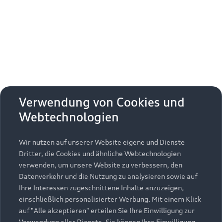
Erhalten Sie kostenfrei eine online
Fahrzeugbewertung und besprechen Sie alles
weitere mit Ihrem ausgewählten Audi Partner.
Jetzt kostenlos bewerten
Zurück nach oben
Verwendung von Cookies und
Webtechnologien
Modelle
Wir nutzen auf unserer Website eigene und Dienste
Kaufen & leasen
Alle Modelle
Dritter, die Cookies und ähnliche Webtechnologien
verwenden, um unsere Website zu verbessern, den
Modelle vergleichen
Service & Zubehör
Neuwagensuche
Datenverkehr und die Nutzung zu analysieren sowie auf
Elektromodelle
Ihre Interessen zugeschnittene Inhalte anzuzeigen,
Gebrauchtwagensuche
einschließlich personalisierter Werbung. Mit einem Klick
Support
Saisonale Angebote
Plug-in-Hybride
auf "Alle akzeptieren" erteilen Sie Ihre Einwilligung zur
Gebrauchtwagen
Verwendung aller Dienste. Sie können Ihre Einwilligung