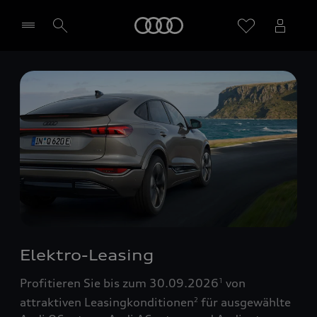
Startseite
Händler wählen
Elektro-Leasing
Profitieren Sie bis zum 30.09.2026
von
1
attraktiven Leasingkonditionen
für ausgewählte
2