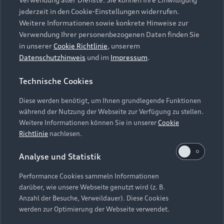
Audi Services
Über Audi
Kundenservice
jederzeit in den Cookie-Einstellungen widerrufen.
Finanzierung
Garantie
Weitere Informationen sowie konkrete Hinweise zur
Händlersuche
Aktionen & Angebote
Verwendung Ihrer personenbezogenen Daten finden Sie
Unternehmen
Audi digital services
in unserer
Cookie Richtlinie
, unserem
Audi Code
Geschäftskunden
Datenschutzhinweis
und im
Impressum
.
Karriere
myAudi
Häufige Fragen (FAQ)
Investor Relations
Technische Cookies
© 2026 AUDI AG. Alle Rechte vorbehalten
Audi Online Beratung
Presse & Media Center
Diese werden benötigt, um Ihnen grundlegende Funktionen
Impressum
Rechtliches
Hinweisgebersystem
Online-Terminvereinbarung
während der Nutzung der Webseite zur Verfügung zu stellen.
Datenschutz
Datenschutzinformation
Cookie-Einstellungen
Weitere Informationen können Sie in unserer
Cookie
Servicekontakt
Cookie-Richtlinie
Barrierefreiheit
Richtlinie
nachlesen.
Audi erleben
Digital Services Act
EU Data Act
Bordbuch & Bedienungsanleitungen
Analyse und Statistik
Newsletter
Verträge kündigen
Performance Cookies sammeln Informationen
Hinweis: Die aktuelle Darstellung und Anordnung der
darüber, wie unsere Webseite genutzt wird (z. B.
Vertrag widerrufen
Embleme am Fahrzeug bei allen Abbildungen auf dieser
Anzahl der Besuche, Verweildauer). Diese Cookies
Webseite kann abweichen.
werden zur Optimierung der Webseite verwendet.