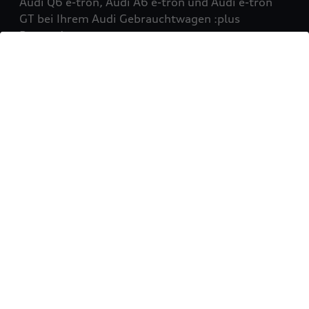
Audi Q6 e-tron, Audi A6 e-tron und Audi e-tron
GT bei Ihrem Audi Gebrauchtwagen :plus
Partner!
Mehr erfahren
Sie möchten Ihr Fahrzeug
verkaufen?