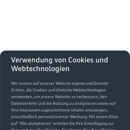
Erhalten Sie kostenfrei eine online
Fahrzeugbewertung und besprechen Sie alles
weitere mit Ihrem ausgewählten Audi Partner.
Jetzt kostenlos bewerten
Zurück nach oben
Verwendung von Cookies und
Webtechnologien
Modelle
Wir nutzen auf unserer Website eigene und Dienste
Kaufen & leasen
Alle Modelle
Dritter, die Cookies und ähnliche Webtechnologien
verwenden, um unsere Website zu verbessern, den
Modelle vergleichen
Service & Zubehör
Neuwagensuche
Datenverkehr und die Nutzung zu analysieren sowie auf
Elektromodelle
Ihre Interessen zugeschnittene Inhalte anzuzeigen,
Gebrauchtwagensuche
einschließlich personalisierter Werbung. Mit einem Klick
Support
Saisonale Angebote
Plug-in-Hybride
auf "Alle akzeptieren" erteilen Sie Ihre Einwilligung zur
Gebrauchtwagen
Verwendung aller Dienste. Sie können Ihre Einwilligung