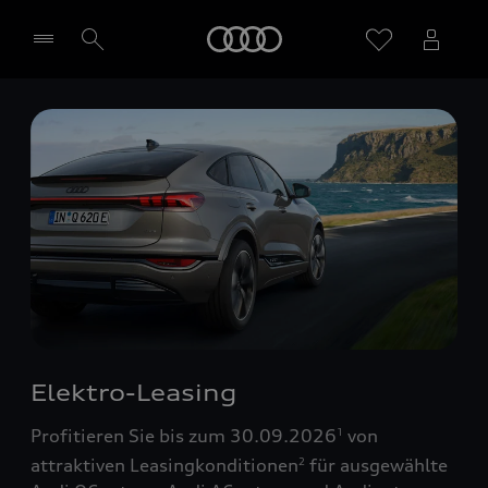
Startseite
Händler wählen
Elektro-Leasing
Profitieren Sie bis zum 30.09.2026
von
1
attraktiven Leasingkonditionen
für ausgewählte
2