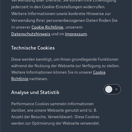
Audi Services
Über Audi
Kundenservice
jederzeit in den Cookie-Einstellungen widerrufen.
Finanzierung
Garantie
Weitere Informationen sowie konkrete Hinweise zur
Händlersuche
Aktionen & Angebote
Verwendung Ihrer personenbezogenen Daten finden Sie
Unternehmen
Audi digital services
in unserer
Cookie Richtlinie
, unserem
Audi Code
Geschäftskunden
Datenschutzhinweis
und im
Impressum
.
Karriere
myAudi
Häufige Fragen (FAQ)
Investor Relations
Technische Cookies
© 2026 AUDI AG. Alle Rechte vorbehalten
Audi Online Beratung
Presse & Media Center
Diese werden benötigt, um Ihnen grundlegende Funktionen
Impressum
Rechtliches
Hinweisgebersystem
Online-Terminvereinbarung
während der Nutzung der Webseite zur Verfügung zu stellen.
Datenschutz
Datenschutzinformation
Cookie-Einstellungen
Weitere Informationen können Sie in unserer
Cookie
Servicekontakt
Cookie-Richtlinie
Barrierefreiheit
Richtlinie
nachlesen.
Audi erleben
Digital Services Act
EU Data Act
Bordbuch & Bedienungsanleitungen
Analyse und Statistik
Newsletter
Verträge kündigen
Performance Cookies sammeln Informationen
Hinweis: Die aktuelle Darstellung und Anordnung der
darüber, wie unsere Webseite genutzt wird (z. B.
Vertrag widerrufen
Embleme am Fahrzeug bei allen Abbildungen auf dieser
Anzahl der Besuche, Verweildauer). Diese Cookies
Webseite kann abweichen.
werden zur Optimierung der Webseite verwendet.