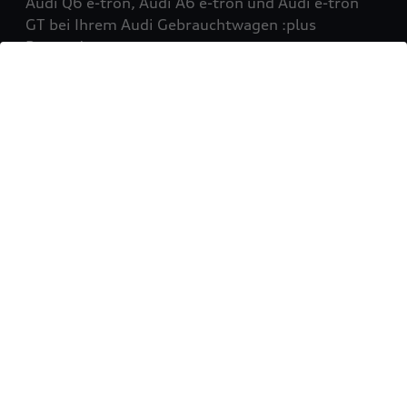
Audi Q6 e-tron, Audi A6 e-tron und Audi e-tron
GT bei Ihrem Audi Gebrauchtwagen :plus
Partner!
Mehr erfahren
Sie möchten Ihr Fahrzeug
verkaufen?