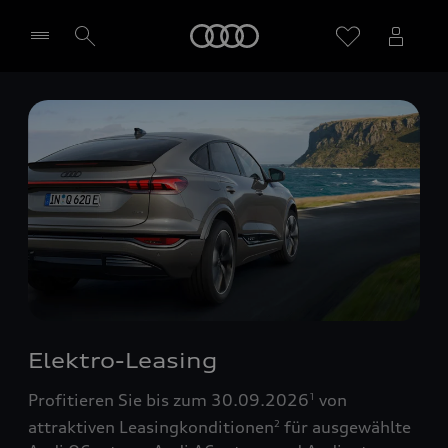
Startseite
Händler wählen
Elektro-Leasing
Profitieren Sie bis zum 30.09.2026
von
1
attraktiven Leasingkonditionen
für ausgewählte
2