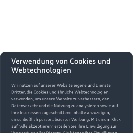
Erhalten Sie kostenfrei eine online
Fahrzeugbewertung und besprechen Sie alles
weitere mit Ihrem ausgewählten Audi Partner.
Jetzt kostenlos bewerten
Zurück nach oben
Verwendung von Cookies und
Webtechnologien
Modelle
Wir nutzen auf unserer Website eigene und Dienste
Kaufen & leasen
Alle Modelle
Dritter, die Cookies und ähnliche Webtechnologien
verwenden, um unsere Website zu verbessern, den
Modelle vergleichen
Service & Zubehör
Neuwagensuche
Datenverkehr und die Nutzung zu analysieren sowie auf
Elektromodelle
Ihre Interessen zugeschnittene Inhalte anzuzeigen,
Gebrauchtwagensuche
einschließlich personalisierter Werbung. Mit einem Klick
Support
Saisonale Angebote
Plug-in-Hybride
auf "Alle akzeptieren" erteilen Sie Ihre Einwilligung zur
Gebrauchtwagen
Verwendung aller Dienste. Sie können Ihre Einwilligung