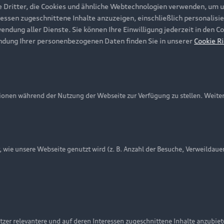
e Dritter, die Cookies und ähnliche Webtechnologien verwenden, um 
ressen zugeschnittene Inhalte anzuzeigen, einschließlich personalisie
wendung aller Dienste. Sie können Ihre Einwilligung jederzeit in den 
ndung Ihrer personenbezogenen Daten finden Sie in unserer
Cookie Ri
onen während der Nutzung der Webseite zur Verfügung zu stellen. Weite
ie unsere Webseite genutzt wird (z. B. Anzahl der Besuche, Verweildaue
nschutzinformation
Cookie-Einstellungen
Cookie-Richtlinie
Embleme am Fahrzeug bei allen Abbildungen auf dieser Webseit
zer relevantere und auf deren Interessen zugeschnittene Inhalte anzubie