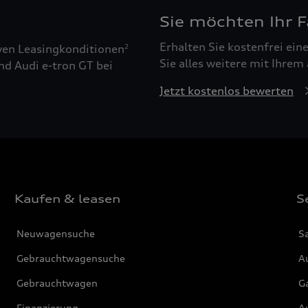
Sie möchten Ihr 
Erhalten Sie kostenfrei ei
ven Leasingkonditionen
2
Sie alles weitere mit Ihrem
nd Audi e-tron GT bei
Jetzt kostenlos bewerten
Kaufen & leasen
S
Neuwagensuche
S
Gebrauchtwagensuche
Au
Gebrauchtwagen
G
Finanzierung
Au