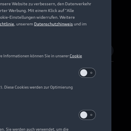
unsere Website zu verbessern, den Datenverkehr
rter Werbung. Mit einem Klick auf "Alle
Cookie-Einstellungen widerrufen. Weitere
chtlinie
, unserem
Datenschutzhinweis
und im
re Informationen können Sie in unserer
Cookie
r). Diese Cookies werden zur Optimierung
Barrierefreiheit
Digital Services Act
EU Data Act
e kann abweichen.
ten. Sie werden auch verwendet, um die