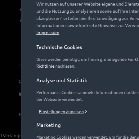
Wir nutzen auf unserer Website eigene und Dienst
Verträge kündigen
und die Nutzung zu analysieren sowie auf Ihre Inte
akzeptieren" erteilen Sie Ihre Einwilligung zur Ver
Vertrag widerrufen
Informationen sowie konkrete Hinweise zur Verwe
Impressum
.
Technische Cookies
Diese werden benötigt, um Ihnen grundlegende Funkti
Richtlinie
nachlesen.
Analyse und Statistik
© 2026 AUDI AG. Alle Rechte vorbehalten
Performance Cookies sammeln Informationen darüber, w
Impressum
Rechtliches
Hinweisgebersystem
Date
der Webseite verwendet.
Einstellungen anpassen
Hinweis: Die aktuelle Darstellung und Anordnung der 
Marketing
1
Verlängerung vorbehalten.
Marketing Cookies werden verwendet, um für die Benut