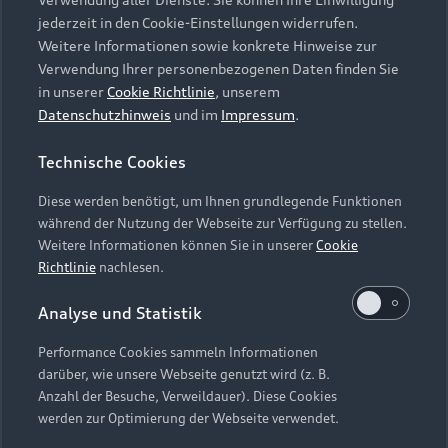
Audi Services
Über Audi
Kundenservice
jederzeit in den Cookie-Einstellungen widerrufen.
Finanzierung
Garantie
Weitere Informationen sowie konkrete Hinweise zur
Händlersuche
Aktionen & Angebote
Verwendung Ihrer personenbezogenen Daten finden Sie
Unternehmen
Audi digital services
in unserer
Cookie Richtlinie
, unserem
Audi Code
Geschäftskunden
Datenschutzhinweis
und im
Impressum
.
Karriere
myAudi
Häufige Fragen (FAQ)
Investor Relations
Technische Cookies
© 2026 AUDI AG. Alle Rechte vorbehalten
Audi Online Beratung
Presse & Media Center
Diese werden benötigt, um Ihnen grundlegende Funktionen
Impressum
Rechtliches
Hinweisgebersystem
Online-Terminvereinbarung
während der Nutzung der Webseite zur Verfügung zu stellen.
Datenschutz
Datenschutzinformation
Cookie-Einstellungen
Weitere Informationen können Sie in unserer
Cookie
Servicekontakt
Cookie-Richtlinie
Barrierefreiheit
Richtlinie
nachlesen.
Audi erleben
Digital Services Act
EU Data Act
Bordbuch & Bedienungsanleitungen
Analyse und Statistik
Newsletter
Verträge kündigen
Performance Cookies sammeln Informationen
Hinweis: Die aktuelle Darstellung und Anordnung der
darüber, wie unsere Webseite genutzt wird (z. B.
Vertrag widerrufen
Embleme am Fahrzeug bei allen Abbildungen auf dieser
Anzahl der Besuche, Verweildauer). Diese Cookies
Webseite kann abweichen.
werden zur Optimierung der Webseite verwendet.