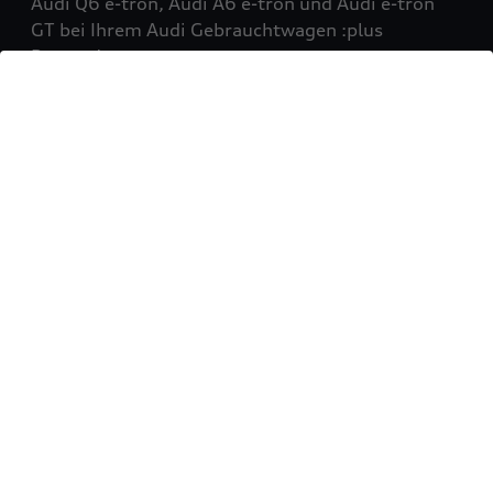
Audi Q6 e-tron, Audi A6 e-tron und Audi e-tron
GT bei Ihrem Audi Gebrauchtwagen :plus
Partner!
Mehr erfahren
Sie möchten Ihr Fahrzeug
verkaufen?