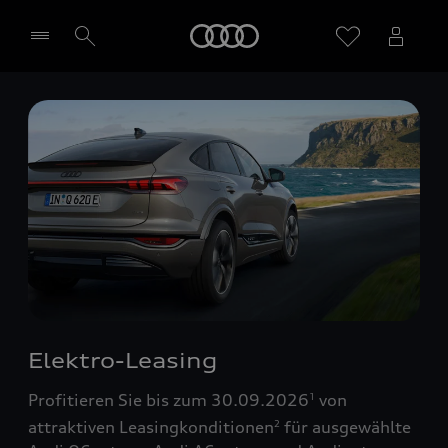
Startseite
Händler wählen
Elektro-Leasing
Profitieren Sie bis zum 30.09.2026
von
1
attraktiven Leasingkonditionen
für ausgewählte
2