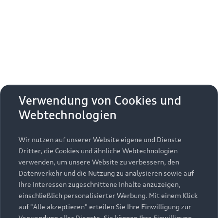
Erhalten Sie kostenfrei eine online
Fahrzeugbewertung und besprechen Sie alles
weitere mit Ihrem ausgewählten Audi Partner.
Jetzt kostenlos bewerten
Zurück nach oben
Verwendung von Cookies und
Webtechnologien
Modelle
Wir nutzen auf unserer Website eigene und Dienste
Kaufen & leasen
Alle Modelle
Dritter, die Cookies und ähnliche Webtechnologien
verwenden, um unsere Website zu verbessern, den
Modelle vergleichen
Service & Zubehör
Neuwagensuche
Datenverkehr und die Nutzung zu analysieren sowie auf
Elektromodelle
Ihre Interessen zugeschnittene Inhalte anzuzeigen,
Gebrauchtwagensuche
einschließlich personalisierter Werbung. Mit einem Klick
Support
Saisonale Angebote
Plug-in-Hybride
auf "Alle akzeptieren" erteilen Sie Ihre Einwilligung zur
Gebrauchtwagen
Verwendung aller Dienste. Sie können Ihre Einwilligung