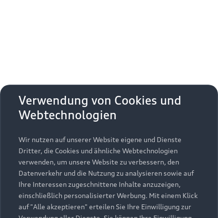
Erhalten Sie kostenfrei eine online
Fahrzeugbewertung und besprechen Sie alles
weitere mit Ihrem ausgewählten Audi Partner.
Jetzt kostenlos bewerten
Zurück nach oben
Verwendung von Cookies und
Webtechnologien
Modelle
Wir nutzen auf unserer Website eigene und Dienste
Kaufen & leasen
Alle Modelle
Dritter, die Cookies und ähnliche Webtechnologien
verwenden, um unsere Website zu verbessern, den
Modelle vergleichen
Service & Zubehör
Neuwagensuche
Datenverkehr und die Nutzung zu analysieren sowie auf
Elektromodelle
Ihre Interessen zugeschnittene Inhalte anzuzeigen,
Gebrauchtwagensuche
einschließlich personalisierter Werbung. Mit einem Klick
Support
Saisonale Angebote
Plug-in-Hybride
auf "Alle akzeptieren" erteilen Sie Ihre Einwilligung zur
Gebrauchtwagen
Verwendung aller Dienste. Sie können Ihre Einwilligung