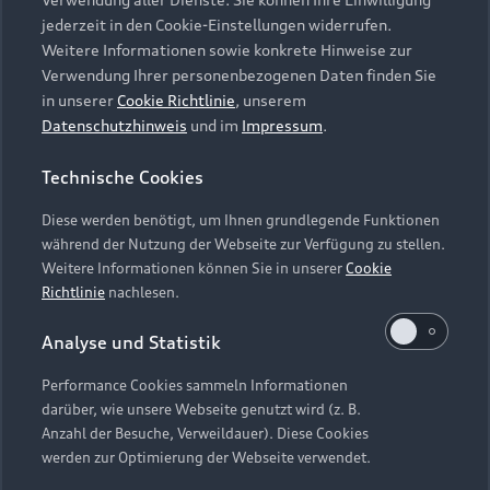
Audi Services
Über Audi
Kundenservice
jederzeit in den Cookie-Einstellungen widerrufen.
Finanzierung
Garantie
Weitere Informationen sowie konkrete Hinweise zur
Händlersuche
Aktionen & Angebote
Verwendung Ihrer personenbezogenen Daten finden Sie
Unternehmen
Audi digital services
in unserer
Cookie Richtlinie
, unserem
Audi Code
Geschäftskunden
Datenschutzhinweis
und im
Impressum
.
Karriere
myAudi
Häufige Fragen (FAQ)
Investor Relations
Technische Cookies
© 2026 AUDI AG. Alle Rechte vorbehalten
Audi Online Beratung
Presse & Media Center
Diese werden benötigt, um Ihnen grundlegende Funktionen
Impressum
Rechtliches
Hinweisgebersystem
Online-Terminvereinbarung
während der Nutzung der Webseite zur Verfügung zu stellen.
Datenschutz
Datenschutzinformation
Cookie-Einstellungen
Weitere Informationen können Sie in unserer
Cookie
Servicekontakt
Cookie-Richtlinie
Barrierefreiheit
Richtlinie
nachlesen.
Audi erleben
Digital Services Act
EU Data Act
Bordbuch & Bedienungsanleitungen
Analyse und Statistik
Newsletter
Verträge kündigen
Performance Cookies sammeln Informationen
Hinweis: Die aktuelle Darstellung und Anordnung der
darüber, wie unsere Webseite genutzt wird (z. B.
Vertrag widerrufen
Embleme am Fahrzeug bei allen Abbildungen auf dieser
Anzahl der Besuche, Verweildauer). Diese Cookies
Webseite kann abweichen.
werden zur Optimierung der Webseite verwendet.