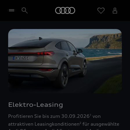
Startseite
Händler wählen
Elektro-Leasing
Profitieren Sie bis zum 30.09.2026
von
1
attraktiven Leasingkonditionen
für ausgewählte
2