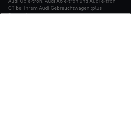
Audi Q6 e-tron, Audi A6 e-tron und Audi e-tron
GT bei Ihrem Audi Gebrauchtwagen :plus
Partner!
Mehr erfahren
Sie möchten Ihr Fahrzeug
verkaufen?