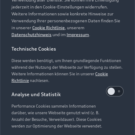
Audi Services
Über Audi
Kundenservice
jederzeit in den Cookie-Einstellungen widerrufen.
Finanzierung
Garantie
Weitere Informationen sowie konkrete Hinweise zur
Händlersuche
Aktionen & Angebote
Verwendung Ihrer personenbezogenen Daten finden Sie
Unternehmen
Audi digital services
in unserer
Cookie Richtlinie
, unserem
Audi Code
Geschäftskunden
Datenschutzhinweis
und im
Impressum
.
Karriere
myAudi
Häufige Fragen (FAQ)
Investor Relations
Technische Cookies
© 2026 AUDI AG. Alle Rechte vorbehalten
Audi Online Beratung
Presse & Media Center
Diese werden benötigt, um Ihnen grundlegende Funktionen
Impressum
Rechtliches
Hinweisgebersystem
Online-Terminvereinbarung
während der Nutzung der Webseite zur Verfügung zu stellen.
Datenschutz
Datenschutzinformation
Cookie-Einstellungen
Weitere Informationen können Sie in unserer
Cookie
Servicekontakt
Cookie-Richtlinie
Barrierefreiheit
Richtlinie
nachlesen.
Audi erleben
Digital Services Act
EU Data Act
Bordbuch & Bedienungsanleitungen
Analyse und Statistik
Newsletter
Verträge kündigen
Performance Cookies sammeln Informationen
Hinweis: Die aktuelle Darstellung und Anordnung der
darüber, wie unsere Webseite genutzt wird (z. B.
Vertrag widerrufen
Embleme am Fahrzeug bei allen Abbildungen auf dieser
Anzahl der Besuche, Verweildauer). Diese Cookies
Webseite kann abweichen.
werden zur Optimierung der Webseite verwendet.