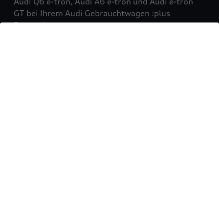
Audi Q6 e-tron, Audi A6 e-tron und Audi e-tron
GT bei Ihrem Audi Gebrauchtwagen :plus
Partner!
Mehr erfahren
Sie möchten Ihr Fahrzeug
verkaufen?