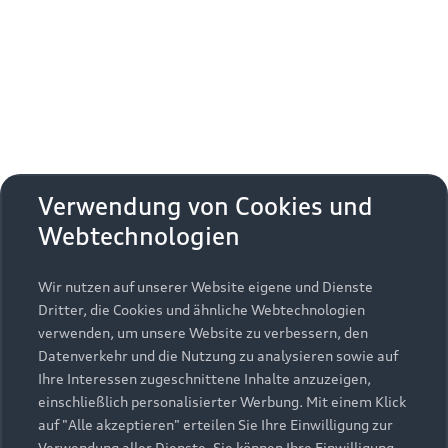
Erhalten Sie kostenfrei eine online
Fahrzeugbewertung und besprechen Sie alles
weitere mit Ihrem ausgewählten Audi Partner.
Jetzt kostenlos bewerten
Zurück nach oben
Verwendung von Cookies und
Webtechnologien
Modelle
Wir nutzen auf unserer Website eigene und Dienste
Kaufen & leasen
Alle Modelle
Dritter, die Cookies und ähnliche Webtechnologien
verwenden, um unsere Website zu verbessern, den
Modelle vergleichen
Service & Zubehör
Neuwagensuche
Datenverkehr und die Nutzung zu analysieren sowie auf
Elektromodelle
Ihre Interessen zugeschnittene Inhalte anzuzeigen,
Gebrauchtwagensuche
einschließlich personalisierter Werbung. Mit einem Klick
Support
Saisonale Angebote
Plug-in-Hybride
auf "Alle akzeptieren" erteilen Sie Ihre Einwilligung zur
Gebrauchtwagen
Verwendung aller Dienste. Sie können Ihre Einwilligung