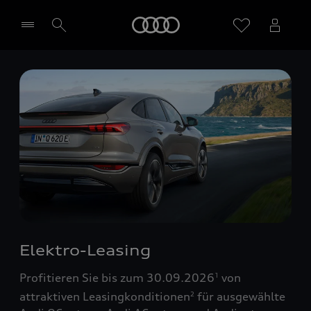
Startseite
Händler wählen
Elektro-Leasing
Profitieren Sie bis zum 30.09.2026
von
1
attraktiven Leasingkonditionen
für ausgewählte
2