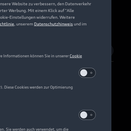
unsere Website zu verbessern, den Datenverkehr
rter Werbung. Mit einem Klick auf "Alle
Cookie-Einstellungen widerrufen. Weitere
chtlinie
, unserem
Datenschutzhinweis
und im
re Informationen können Sie in unserer
Cookie
r). Diese Cookies werden zur Optimierung
Barrierefreiheit
Digital Services Act
EU Data Act
e kann abweichen.
ten. Sie werden auch verwendet, um die