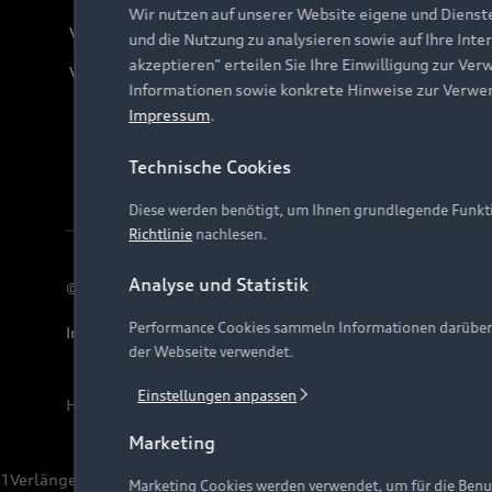
Wir nutzen auf unserer Website eigene und Dienst
Verträge kündigen
und die Nutzung zu analysieren sowie auf Ihre Inte
akzeptieren" erteilen Sie Ihre Einwilligung zur Ver
Vertrag widerrufen
Informationen sowie konkrete Hinweise zur Verwe
Impressum
.
Technische Cookies
Diese werden benötigt, um Ihnen grundlegende Funkti
Richtlinie
nachlesen.
Analyse und Statistik
© 2026 AUDI AG. Alle Rechte vorbehalten
Performance Cookies sammeln Informationen darüber, w
Impressum
Rechtliches
Hinweisgebersystem
Date
der Webseite verwendet.
Einstellungen anpassen
Hinweis: Die aktuelle Darstellung und Anordnung der 
Marketing
1
Verlängerung vorbehalten.
Marketing Cookies werden verwendet, um für die Benut