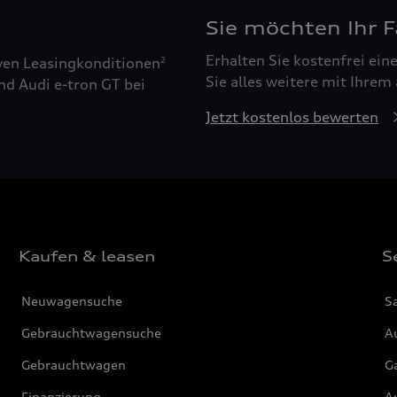
Sie möchten Ihr 
Erhalten Sie kostenfrei ei
ven Leasingkonditionen
2
Sie alles weitere mit Ihrem
nd Audi e-tron GT bei
Jetzt kostenlos bewerten
Kaufen & leasen
S
Neuwagensuche
S
Gebrauchtwagensuche
Au
Gebrauchtwagen
G
Finanzierung
Au