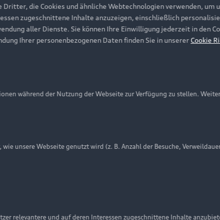
e Dritter, die Cookies und ähnliche Webtechnologien verwenden, um 
ressen zugeschnittene Inhalte anzuzeigen, einschließlich personalisie
wendung aller Dienste. Sie können Ihre Einwilligung jederzeit in den 
ndung Ihrer personenbezogenen Daten finden Sie in unserer
Cookie Ri
onen während der Nutzung der Webseite zur Verfügung zu stellen. Weite
ie unsere Webseite genutzt wird (z. B. Anzahl der Besuche, Verweildaue
nschutzinformation
Cookie-Einstellungen
Cookie-Richtlinie
Embleme am Fahrzeug bei allen Abbildungen auf dieser Webseit
zer relevantere und auf deren Interessen zugeschnittene Inhalte anzubie