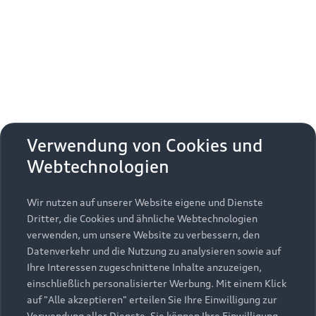
Erhalten Sie kostenfrei eine online
Fahrzeugbewertung und besprechen Sie alles
weitere mit Ihrem ausgewählten Audi Partner.
Jetzt kostenlos bewerten
Zurück nach oben
Verwendung von Cookies und
Webtechnologien
Modelle
Wir nutzen auf unserer Website eigene und Dienste
Kaufen & leasen
Alle Modelle
Dritter, die Cookies und ähnliche Webtechnologien
verwenden, um unsere Website zu verbessern, den
Modelle vergleichen
Service & Zubehör
Neuwagensuche
Datenverkehr und die Nutzung zu analysieren sowie auf
Elektromodelle
Ihre Interessen zugeschnittene Inhalte anzuzeigen,
Gebrauchtwagensuche
einschließlich personalisierter Werbung. Mit einem Klick
Support
Saisonale Angebote
Plug-in-Hybride
auf "Alle akzeptieren" erteilen Sie Ihre Einwilligung zur
Gebrauchtwagen
Verwendung aller Dienste. Sie können Ihre Einwilligung