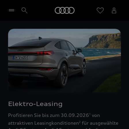
Startseite
Händler wählen
Elektro-Leasing
Profitieren Sie bis zum 30.09.2026
von
1
attraktiven Leasingkonditionen
für ausgewählte
2