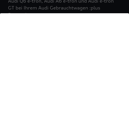
Audi Q6 e-tron, Audi A6 e-tron und Audi e-tron
GT bei Ihrem Audi Gebrauchtwagen :plus
Partner!
Mehr erfahren
Sie möchten Ihr Fahrzeug
verkaufen?