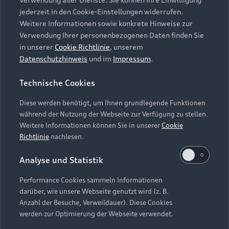
Audi Services
Über Audi
Kundenservice
jederzeit in den Cookie-Einstellungen widerrufen.
Finanzierung
Garantie
Weitere Informationen sowie konkrete Hinweise zur
Händlersuche
Aktionen & Angebote
Verwendung Ihrer personenbezogenen Daten finden Sie
Unternehmen
Audi digital services
in unserer
Cookie Richtlinie
, unserem
Audi Code
Geschäftskunden
Datenschutzhinweis
und im
Impressum
.
Karriere
myAudi
Häufige Fragen (FAQ)
Investor Relations
Technische Cookies
© 2026 AUDI AG. Alle Rechte vorbehalten
Audi Online Beratung
Presse & Media Center
Diese werden benötigt, um Ihnen grundlegende Funktionen
Impressum
Rechtliches
Hinweisgebersystem
Online-Terminvereinbarung
während der Nutzung der Webseite zur Verfügung zu stellen.
Datenschutz
Datenschutzinformation
Cookie-Einstellungen
Weitere Informationen können Sie in unserer
Cookie
Servicekontakt
Cookie-Richtlinie
Barrierefreiheit
Richtlinie
nachlesen.
Audi erleben
Digital Services Act
EU Data Act
Bordbuch & Bedienungsanleitungen
Analyse und Statistik
Newsletter
Verträge kündigen
Performance Cookies sammeln Informationen
Hinweis: Die aktuelle Darstellung und Anordnung der
darüber, wie unsere Webseite genutzt wird (z. B.
Vertrag widerrufen
Embleme am Fahrzeug bei allen Abbildungen auf dieser
Anzahl der Besuche, Verweildauer). Diese Cookies
Webseite kann abweichen.
werden zur Optimierung der Webseite verwendet.