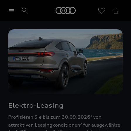
Startseite
Händler wählen
Elektro-Leasing
Profitieren Sie bis zum 30.09.2026
von
1
attraktiven Leasingkonditionen
für ausgewählte
2