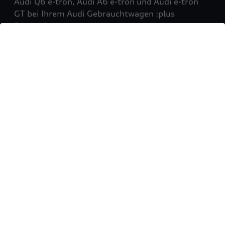
Audi Q6 e-tron, Audi A6 e-tron und Audi e-tron
GT bei Ihrem Audi Gebrauchtwagen :plus
Partner!
Mehr erfahren
Sie möchten Ihr Fahrzeug
verkaufen?