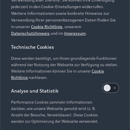
Audi Services
Über Audi
Kundenservice
jederzeit in den Cookie-Einstellungen widerrufen.
Finanzierung
Garantie
Weitere Informationen sowie konkrete Hinweise zur
Händlersuche
Aktionen & Angebote
Verwendung Ihrer personenbezogenen Daten finden Sie
Unternehmen
Audi digital services
in unserer
Cookie Richtlinie
, unserem
Audi Code
Geschäftskunden
Datenschutzhinweis
und im
Impressum
.
Karriere
myAudi
Häufige Fragen (FAQ)
Investor Relations
Technische Cookies
© 2026 AUDI AG. Alle Rechte vorbehalten
Audi Online Beratung
Presse & Media Center
Diese werden benötigt, um Ihnen grundlegende Funktionen
Impressum
Rechtliches
Hinweisgebersystem
Online-Terminvereinbarung
während der Nutzung der Webseite zur Verfügung zu stellen.
Datenschutz
Datenschutzinformation
Cookie-Einstellungen
Weitere Informationen können Sie in unserer
Cookie
Servicekontakt
Cookie-Richtlinie
Barrierefreiheit
Richtlinie
nachlesen.
Audi erleben
Digital Services Act
EU Data Act
Bordbuch & Bedienungsanleitungen
Analyse und Statistik
Newsletter
Verträge kündigen
Performance Cookies sammeln Informationen
Hinweis: Die aktuelle Darstellung und Anordnung der
darüber, wie unsere Webseite genutzt wird (z. B.
Vertrag widerrufen
Embleme am Fahrzeug bei allen Abbildungen auf dieser
Anzahl der Besuche, Verweildauer). Diese Cookies
Webseite kann abweichen.
werden zur Optimierung der Webseite verwendet.