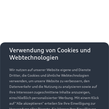
Erhalten Sie kostenfrei eine online
Fahrzeugbewertung und besprechen Sie alles
weitere mit Ihrem ausgewählten Audi Partner.
Jetzt kostenlos bewerten
Zurück nach oben
Verwendung von Cookies und
Webtechnologien
Modelle
Wir nutzen auf unserer Website eigene und Dienste
Kaufen & leasen
Alle Modelle
Dritter, die Cookies und ähnliche Webtechnologien
verwenden, um unsere Website zu verbessern, den
Modelle vergleichen
Service & Zubehör
Neuwagensuche
Datenverkehr und die Nutzung zu analysieren sowie auf
Elektromodelle
Ihre Interessen zugeschnittene Inhalte anzuzeigen,
Gebrauchtwagensuche
einschließlich personalisierter Werbung. Mit einem Klick
Support
Saisonale Angebote
Plug-in-Hybride
auf "Alle akzeptieren" erteilen Sie Ihre Einwilligung zur
Gebrauchtwagen
Verwendung aller Dienste. Sie können Ihre Einwilligung