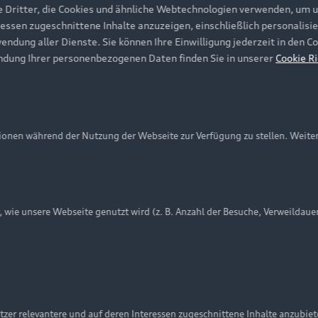
e Dritter, die Cookies und ähnliche Webtechnologien verwenden, um 
ressen zugeschnittene Inhalte anzuzeigen, einschließlich personalisie
wendung aller Dienste. Sie können Ihre Einwilligung jederzeit in den 
ndung Ihrer personenbezogenen Daten finden Sie in unserer
Cookie Ri
onen während der Nutzung der Webseite zur Verfügung zu stellen. Weite
ie unsere Webseite genutzt wird (z. B. Anzahl der Besuche, Verweildaue
nschutzinformation
Cookie-Einstellungen
Cookie-Richtlinie
Embleme am Fahrzeug bei allen Abbildungen auf dieser Webseit
zer relevantere und auf deren Interessen zugeschnittene Inhalte anzubie