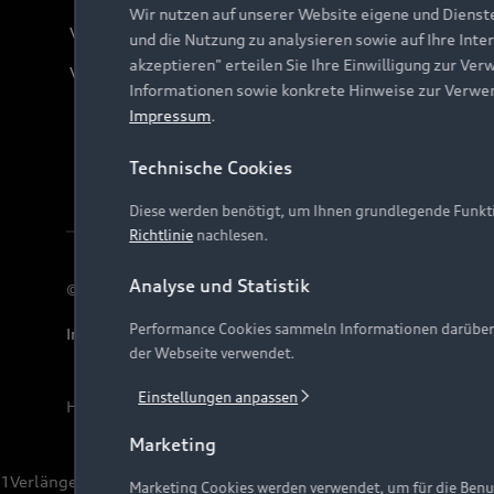
Wir nutzen auf unserer Website eigene und Dienst
Verträge kündigen
und die Nutzung zu analysieren sowie auf Ihre Inte
akzeptieren" erteilen Sie Ihre Einwilligung zur Ver
Vertrag widerrufen
Informationen sowie konkrete Hinweise zur Verwe
Impressum
.
Technische Cookies
Diese werden benötigt, um Ihnen grundlegende Funkti
Richtlinie
nachlesen.
Analyse und Statistik
© 2026 AUDI AG. Alle Rechte vorbehalten
Performance Cookies sammeln Informationen darüber, w
Impressum
Rechtliches
Hinweisgebersystem
Date
der Webseite verwendet.
Einstellungen anpassen
Hinweis: Die aktuelle Darstellung und Anordnung der 
Marketing
1
Verlängerung vorbehalten.
Marketing Cookies werden verwendet, um für die Benut