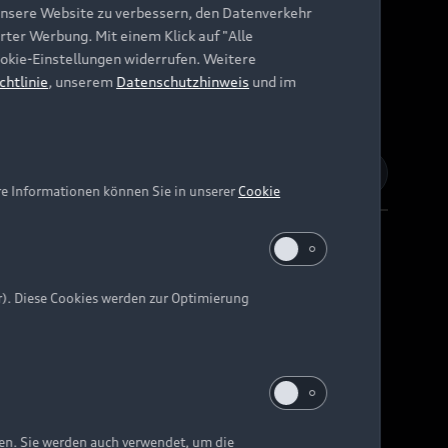
unsere Website zu verbessern, den Datenverkehr
rter Werbung. Mit einem Klick auf "Alle
Cookie-Einstellungen widerrufen. Weitere
chtlinie
, unserem
Datenschutzhinweis
und im
re Informationen können Sie in unserer
Cookie
r). Diese Cookies werden zur Optimierung
Barrierefreiheit
Digital Services Act
EU Data Act
e kann abweichen.
ten. Sie werden auch verwendet, um die