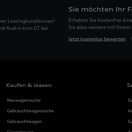
Sie möchten Ihr 
Erhalten Sie kostenfrei ei
ven Leasingkonditionen
2
Sie alles weitere mit Ihrem
nd Audi e-tron GT bei
Jetzt kostenlos bewerten
Kaufen & leasen
S
Neuwagensuche
S
Gebrauchtwagensuche
Au
Gebrauchtwagen
G
Finanzierung
Au