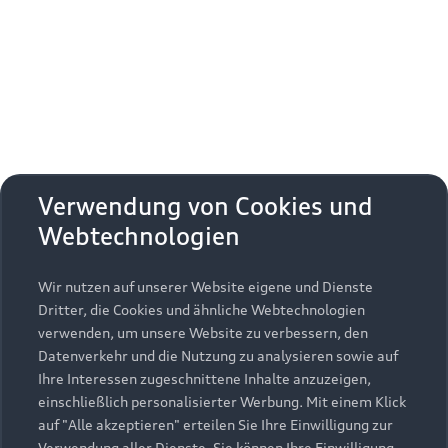
Erhalten Sie kostenfrei eine online
Fahrzeugbewertung und besprechen Sie alles
weitere mit Ihrem ausgewählten Audi Partner.
Jetzt kostenlos bewerten
Zurück nach oben
Verwendung von Cookies und
Webtechnologien
Modelle
Wir nutzen auf unserer Website eigene und Dienste
Kaufen & leasen
Alle Modelle
Dritter, die Cookies und ähnliche Webtechnologien
verwenden, um unsere Website zu verbessern, den
Modelle vergleichen
Service & Zubehör
Neuwagensuche
Datenverkehr und die Nutzung zu analysieren sowie auf
Elektromodelle
Ihre Interessen zugeschnittene Inhalte anzuzeigen,
Gebrauchtwagensuche
einschließlich personalisierter Werbung. Mit einem Klick
Support
Saisonale Angebote
Plug-in-Hybride
auf "Alle akzeptieren" erteilen Sie Ihre Einwilligung zur
Gebrauchtwagen
Verwendung aller Dienste. Sie können Ihre Einwilligung