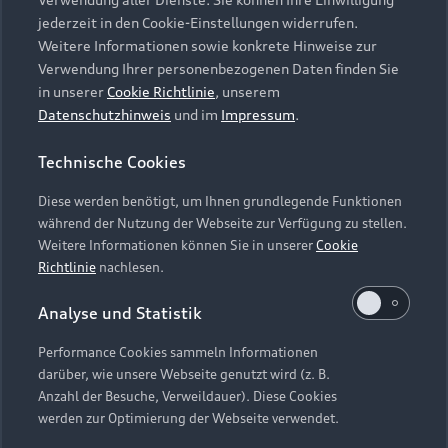
Audi Services
Über Audi
Kundenservice
jederzeit in den Cookie-Einstellungen widerrufen.
Finanzierung
Garantie
Weitere Informationen sowie konkrete Hinweise zur
Händlersuche
Aktionen & Angebote
Verwendung Ihrer personenbezogenen Daten finden Sie
Unternehmen
Audi digital services
in unserer
Cookie Richtlinie
, unserem
Audi Code
Geschäftskunden
Datenschutzhinweis
und im
Impressum
.
Karriere
myAudi
Häufige Fragen (FAQ)
Investor Relations
Technische Cookies
© 2026 AUDI AG. Alle Rechte vorbehalten
Audi Online Beratung
Presse & Media Center
Diese werden benötigt, um Ihnen grundlegende Funktionen
Impressum
Rechtliches
Hinweisgebersystem
Online-Terminvereinbarung
während der Nutzung der Webseite zur Verfügung zu stellen.
Datenschutz
Datenschutzinformation
Cookie-Einstellungen
Weitere Informationen können Sie in unserer
Cookie
Servicekontakt
Cookie-Richtlinie
Barrierefreiheit
Richtlinie
nachlesen.
Audi erleben
Digital Services Act
EU Data Act
Bordbuch & Bedienungsanleitungen
Analyse und Statistik
Newsletter
Verträge kündigen
Performance Cookies sammeln Informationen
Hinweis: Die aktuelle Darstellung und Anordnung der
darüber, wie unsere Webseite genutzt wird (z. B.
Vertrag widerrufen
Embleme am Fahrzeug bei allen Abbildungen auf dieser
Anzahl der Besuche, Verweildauer). Diese Cookies
Webseite kann abweichen.
werden zur Optimierung der Webseite verwendet.