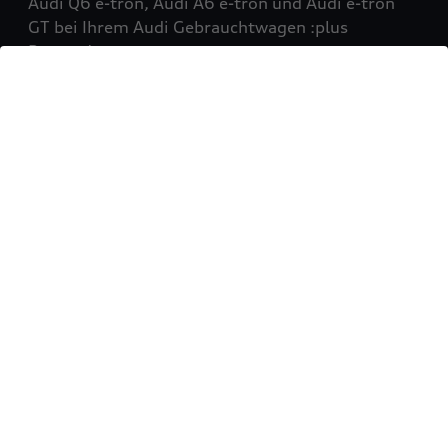
Audi Q6 e-tron, Audi A6 e-tron und Audi e-tron
GT bei Ihrem Audi Gebrauchtwagen :plus
Partner!
Mehr erfahren
Sie möchten Ihr Fahrzeug
verkaufen?