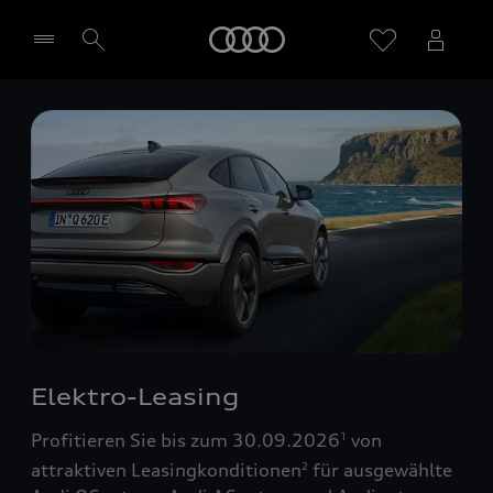
Startseite
Händler wählen
Elektro-Leasing
Profitieren Sie bis zum 30.09.2026
von
1
attraktiven Leasingkonditionen
für ausgewählte
2