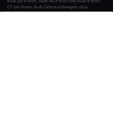
Audi Q6 e-tron, Audi A6 e-tron und Audi e-tron
GT bei Ihrem Audi Gebrauchtwagen :plus
Partner!
Mehr erfahren
Sie möchten Ihr Fahrzeug
verkaufen?