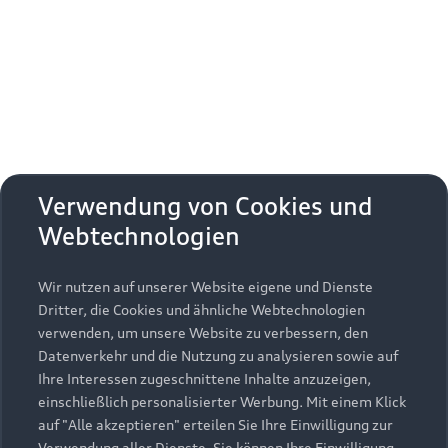
Erhalten Sie kostenfrei eine online
Fahrzeugbewertung und besprechen Sie alles
weitere mit Ihrem ausgewählten Audi Partner.
Jetzt kostenlos bewerten
Zurück nach oben
Verwendung von Cookies und
Webtechnologien
Modelle
Wir nutzen auf unserer Website eigene und Dienste
Kaufen & leasen
Alle Modelle
Dritter, die Cookies und ähnliche Webtechnologien
verwenden, um unsere Website zu verbessern, den
Modelle vergleichen
Service & Zubehör
Neuwagensuche
Datenverkehr und die Nutzung zu analysieren sowie auf
Elektromodelle
Ihre Interessen zugeschnittene Inhalte anzuzeigen,
Gebrauchtwagensuche
einschließlich personalisierter Werbung. Mit einem Klick
Support
Saisonale Angebote
Plug-in-Hybride
auf "Alle akzeptieren" erteilen Sie Ihre Einwilligung zur
Gebrauchtwagen
Verwendung aller Dienste. Sie können Ihre Einwilligung