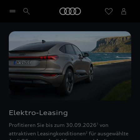
Startseite
Händler wählen
Elektro-Leasing
Profitieren Sie bis zum 30.09.2026
von
1
attraktiven Leasingkonditionen
für ausgewählte
2