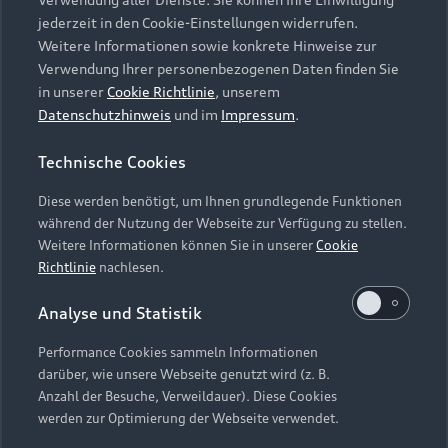
Audi Services
Über Audi
Kundenservice
jederzeit in den Cookie-Einstellungen widerrufen.
Finanzierung
Garantie
Weitere Informationen sowie konkrete Hinweise zur
Händlersuche
Aktionen & Angebote
Verwendung Ihrer personenbezogenen Daten finden Sie
Unternehmen
Audi digital services
in unserer
Cookie Richtlinie
, unserem
Audi Code
Geschäftskunden
Datenschutzhinweis
und im
Impressum
.
Karriere
myAudi
Häufige Fragen (FAQ)
Investor Relations
Technische Cookies
© 2026 AUDI AG. Alle Rechte vorbehalten
Audi Online Beratung
Presse & Media Center
Diese werden benötigt, um Ihnen grundlegende Funktionen
Impressum
Rechtliches
Hinweisgebersystem
Online-Terminvereinbarung
während der Nutzung der Webseite zur Verfügung zu stellen.
Datenschutz
Datenschutzinformation
Cookie-Einstellungen
Weitere Informationen können Sie in unserer
Cookie
Servicekontakt
Cookie-Richtlinie
Barrierefreiheit
Richtlinie
nachlesen.
Audi erleben
Digital Services Act
EU Data Act
Bordbuch & Bedienungsanleitungen
Analyse und Statistik
Newsletter
Verträge kündigen
Performance Cookies sammeln Informationen
Hinweis: Die aktuelle Darstellung und Anordnung der
darüber, wie unsere Webseite genutzt wird (z. B.
Vertrag widerrufen
Embleme am Fahrzeug bei allen Abbildungen auf dieser
Anzahl der Besuche, Verweildauer). Diese Cookies
Webseite kann abweichen.
werden zur Optimierung der Webseite verwendet.