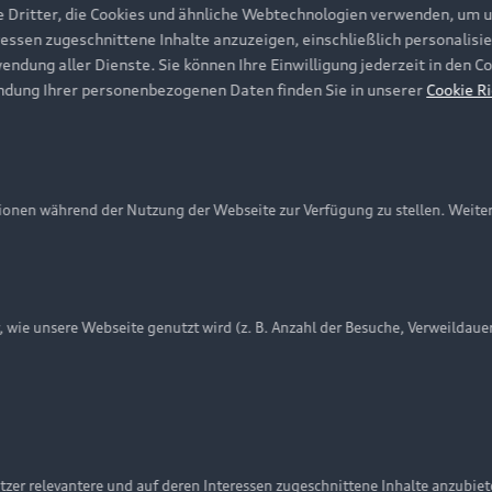
e Dritter, die Cookies und ähnliche Webtechnologien verwenden, um 
ressen zugeschnittene Inhalte anzuzeigen, einschließlich personalisie
wendung aller Dienste. Sie können Ihre Einwilligung jederzeit in den 
ndung Ihrer personenbezogenen Daten finden Sie in unserer
Cookie Ri
onen während der Nutzung der Webseite zur Verfügung zu stellen. Weite
ie unsere Webseite genutzt wird (z. B. Anzahl der Besuche, Verweildaue
nschutzinformation
Cookie-Einstellungen
Cookie-Richtlinie
Embleme am Fahrzeug bei allen Abbildungen auf dieser Webseit
zer relevantere und auf deren Interessen zugeschnittene Inhalte anzubie