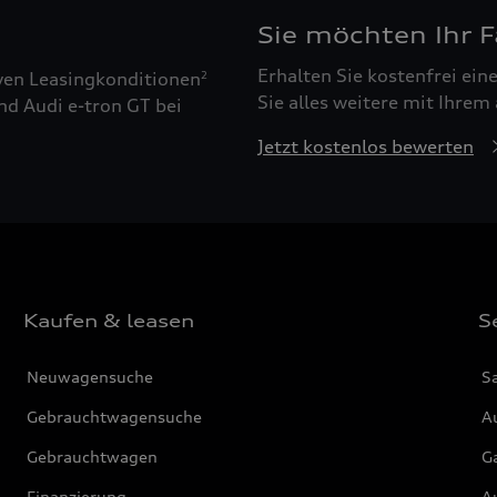
Sie möchten Ihr 
Erhalten Sie kostenfrei ei
ven Leasingkonditionen
2
Sie alles weitere mit Ihrem
nd Audi e-tron GT bei
Jetzt kostenlos bewerten
Kaufen & leasen
S
Neuwagensuche
S
Gebrauchtwagensuche
Au
Gebrauchtwagen
G
Finanzierung
Au