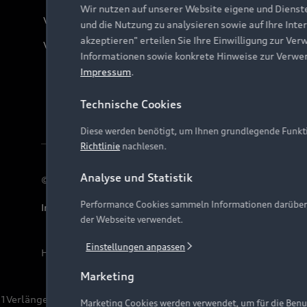
Wir nutzen auf unserer Website eigene und Dienst
Verträge kündigen
und die Nutzung zu analysieren sowie auf Ihre Inte
akzeptieren" erteilen Sie Ihre Einwilligung zur Ver
Vertrag widerrufen
Informationen sowie konkrete Hinweise zur Verwe
Impressum
.
Technische Cookies
Diese werden benötigt, um Ihnen grundlegende Funkti
Richtlinie
nachlesen.
Analyse und Statistik
© 2026 AUDI AG. Alle Rechte vorbehalten
Performance Cookies sammeln Informationen darüber, w
Impressum
Rechtliches
Hinweisgebersystem
Date
der Webseite verwendet.
Einstellungen anpassen
Hinweis: Die aktuelle Darstellung und Anordnung der 
Marketing
1
Verlängerung vorbehalten.
Marketing Cookies werden verwendet, um für die Benut