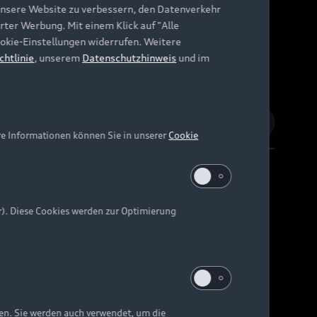
unsere Website zu verbessern, den Datenverkehr
rter Werbung. Mit einem Klick auf "Alle
Cookie-Einstellungen widerrufen. Weitere
chtlinie
, unserem
Datenschutzhinweis
und im
re Informationen können Sie in unserer
Cookie
r). Diese Cookies werden zur Optimierung
Barrierefreiheit
Digital Services Act
EU Data Act
e kann abweichen.
ten. Sie werden auch verwendet, um die