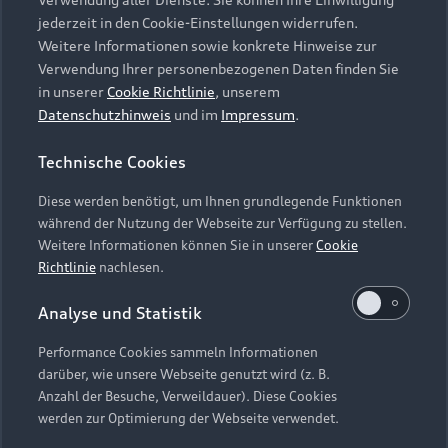
Audi Services
Über Audi
Kundenservice
jederzeit in den Cookie-Einstellungen widerrufen.
Finanzierung
Garantie
Weitere Informationen sowie konkrete Hinweise zur
Händlersuche
Aktionen & Angebote
Verwendung Ihrer personenbezogenen Daten finden Sie
Unternehmen
Audi digital services
in unserer
Cookie Richtlinie
, unserem
Audi Code
Geschäftskunden
Datenschutzhinweis
und im
Impressum
.
Karriere
myAudi
Häufige Fragen (FAQ)
Investor Relations
Technische Cookies
© 2026 AUDI AG. Alle Rechte vorbehalten
Audi Online Beratung
Presse & Media Center
Diese werden benötigt, um Ihnen grundlegende Funktionen
Impressum
Rechtliches
Hinweisgebersystem
Online-Terminvereinbarung
während der Nutzung der Webseite zur Verfügung zu stellen.
Datenschutz
Datenschutzinformation
Cookie-Einstellungen
Weitere Informationen können Sie in unserer
Cookie
Servicekontakt
Cookie-Richtlinie
Barrierefreiheit
Richtlinie
nachlesen.
Audi erleben
Digital Services Act
EU Data Act
Bordbuch & Bedienungsanleitungen
Analyse und Statistik
Newsletter
Verträge kündigen
Performance Cookies sammeln Informationen
Hinweis: Die aktuelle Darstellung und Anordnung der
darüber, wie unsere Webseite genutzt wird (z. B.
Vertrag widerrufen
Embleme am Fahrzeug bei allen Abbildungen auf dieser
Anzahl der Besuche, Verweildauer). Diese Cookies
Webseite kann abweichen.
werden zur Optimierung der Webseite verwendet.