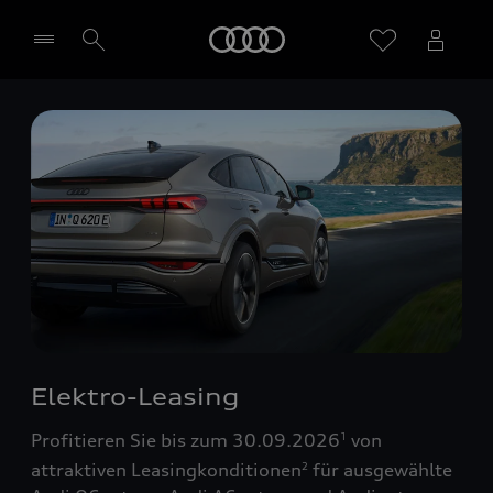
Startseite
Händler wählen
Elektro-Leasing
Profitieren Sie bis zum 30.09.2026
von
1
attraktiven Leasingkonditionen
für ausgewählte
2