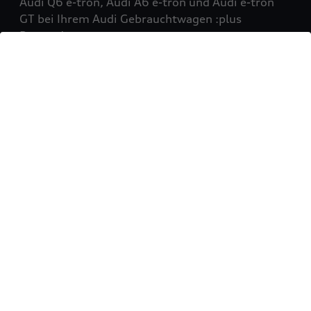
Audi Q6 e-tron, Audi A6 e-tron und Audi e-tron
GT bei Ihrem Audi Gebrauchtwagen :plus
Partner!
Mehr erfahren
Sie möchten Ihr Fahrzeug
verkaufen?