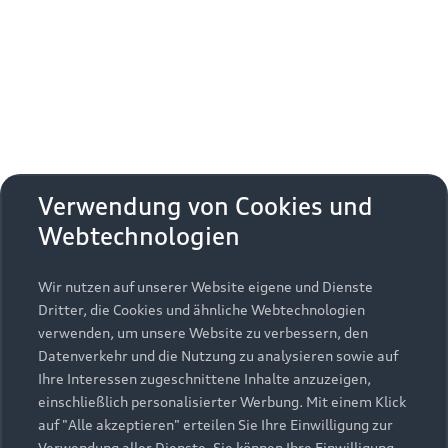
Erhalten Sie kostenfrei eine online
Fahrzeugbewertung und besprechen Sie alles
weitere mit Ihrem ausgewählten Audi Partner.
Jetzt kostenlos bewerten
Zurück nach oben
Verwendung von Cookies und
Webtechnologien
Modelle
Wir nutzen auf unserer Website eigene und Dienste
Kaufen & leasen
Alle Modelle
Dritter, die Cookies und ähnliche Webtechnologien
verwenden, um unsere Website zu verbessern, den
Modelle vergleichen
Service & Zubehör
Neuwagensuche
Datenverkehr und die Nutzung zu analysieren sowie auf
Elektromodelle
Ihre Interessen zugeschnittene Inhalte anzuzeigen,
Gebrauchtwagensuche
einschließlich personalisierter Werbung. Mit einem Klick
Support
Saisonale Angebote
Plug-in-Hybride
auf "Alle akzeptieren" erteilen Sie Ihre Einwilligung zur
Gebrauchtwagen
Verwendung aller Dienste. Sie können Ihre Einwilligung