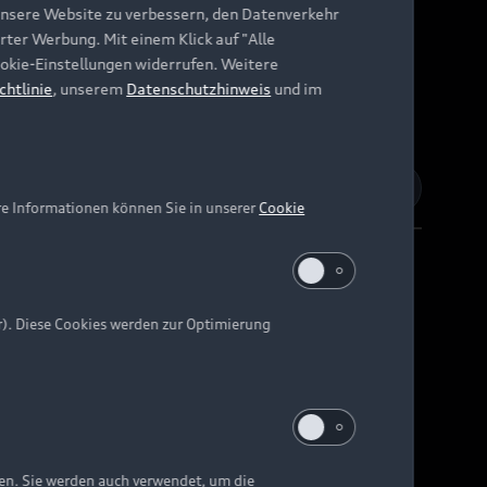
unsere Website zu verbessern, den Datenverkehr
rter Werbung. Mit einem Klick auf "Alle
Cookie-Einstellungen widerrufen. Weitere
chtlinie
, unserem
Datenschutzhinweis
und im
re Informationen können Sie in unserer
Cookie
r). Diese Cookies werden zur Optimierung
Barrierefreiheit
Digital Services Act
EU Data Act
e kann abweichen.
ten. Sie werden auch verwendet, um die