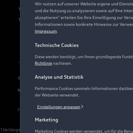
Wir nutzen auf unserer Website eigene und Dienst
Verträge kündigen
und die Nutzung zu analysieren sowie auf Ihre Inte
akzeptieren" erteilen Sie Ihre Einwilligung zur Ver
Vertrag widerrufen
Informationen sowie konkrete Hinweise zur Verwe
Impressum
.
Technische Cookies
Diese werden benötigt, um Ihnen grundlegende Funkti
Richtlinie
nachlesen.
Analyse und Statistik
© 2026 AUDI AG. Alle Rechte vorbehalten
Performance Cookies sammeln Informationen darüber, w
Impressum
Rechtliches
Hinweisgebersystem
Date
der Webseite verwendet.
Einstellungen anpassen
Hinweis: Die aktuelle Darstellung und Anordnung der 
Marketing
1
Verlängerung vorbehalten.
Marketing Cookies werden verwendet, um für die Benut