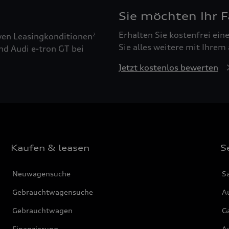
Sie möchten Ihr 
Erhalten Sie kostenfrei ei
ven Leasingkonditionen
2
Sie alles weitere mit Ihrem
nd Audi e-tron GT bei
Jetzt kostenlos bewerten
Kaufen & leasen
S
Neuwagensuche
S
Gebrauchtwagensuche
Au
Gebrauchtwagen
G
Finanzierung
Au