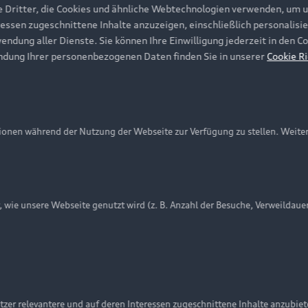
e Dritter, die Cookies und ähnliche Webtechnologien verwenden, um 
ressen zugeschnittene Inhalte anzuzeigen, einschließlich personalisie
wendung aller Dienste. Sie können Ihre Einwilligung jederzeit in den 
ndung Ihrer personenbezogenen Daten finden Sie in unserer
Cookie Ri
onen während der Nutzung der Webseite zur Verfügung zu stellen. Weite
ie unsere Webseite genutzt wird (z. B. Anzahl der Besuche, Verweildaue
nschutzinformation
Cookie-Einstellungen
Cookie-Richtlinie
Embleme am Fahrzeug bei allen Abbildungen auf dieser Webseit
zer relevantere und auf deren Interessen zugeschnittene Inhalte anzubie