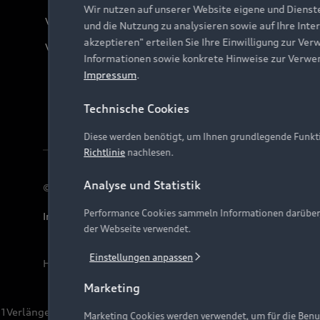
Wir nutzen auf unserer Website eigene und Dienst
Verträge kündigen
und die Nutzung zu analysieren sowie auf Ihre Inte
akzeptieren" erteilen Sie Ihre Einwilligung zur Ver
Vertrag widerrufen
Informationen sowie konkrete Hinweise zur Verwe
Impressum
.
Technische Cookies
Diese werden benötigt, um Ihnen grundlegende Funkti
Richtlinie
nachlesen.
Analyse und Statistik
© 2026 AUDI AG. Alle Rechte vorbehalten
Performance Cookies sammeln Informationen darüber, w
Impressum
Rechtliches
Hinweisgebersystem
Date
der Webseite verwendet.
Einstellungen anpassen
Hinweis: Die aktuelle Darstellung und Anordnung der 
Marketing
1
Verlängerung vorbehalten.
Marketing Cookies werden verwendet, um für die Benut