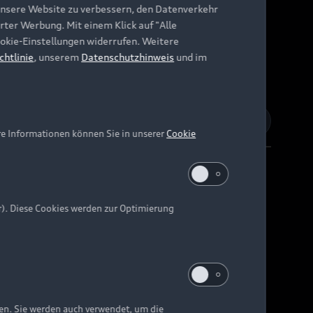
unsere Website zu verbessern, den Datenverkehr
rter Werbung. Mit einem Klick auf "Alle
Cookie-Einstellungen widerrufen. Weitere
chtlinie
, unserem
Datenschutzhinweis
und im
re Informationen können Sie in unserer
Cookie
r). Diese Cookies werden zur Optimierung
Barrierefreiheit
Digital Services Act
EU Data Act
e kann abweichen.
ten. Sie werden auch verwendet, um die