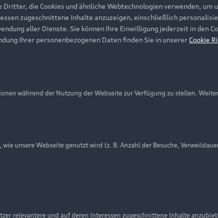
e Dritter, die Cookies und ähnliche Webtechnologien verwenden, um 
ressen zugeschnittene Inhalte anzuzeigen, einschließlich personalisie
wendung aller Dienste. Sie können Ihre Einwilligung jederzeit in den 
ndung Ihrer personenbezogenen Daten finden Sie in unserer
Cookie Ri
onen während der Nutzung der Webseite zur Verfügung zu stellen. Weite
ie unsere Webseite genutzt wird (z. B. Anzahl der Besuche, Verweildaue
nschutzinformation
Cookie-Einstellungen
Cookie-Richtlinie
Embleme am Fahrzeug bei allen Abbildungen auf dieser Webseit
zer relevantere und auf deren Interessen zugeschnittene Inhalte anzubie