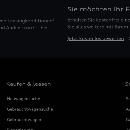
Sie möchten Ihr 
Erhalten Sie kostenfrei ei
ven Leasingkonditionen
2
Sie alles weitere mit Ihrem
nd Audi e-tron GT bei
Jetzt kostenlos bewerten
Kaufen & leasen
S
Neuwagensuche
S
Gebrauchtwagensuche
Au
Gebrauchtwagen
G
Finanzierung
Au