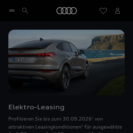
Startseite
Händler wählen
Elektro-Leasing
Profitieren Sie bis zum 30.09.2026
von
1
attraktiven Leasingkonditionen
für ausgewählte
2