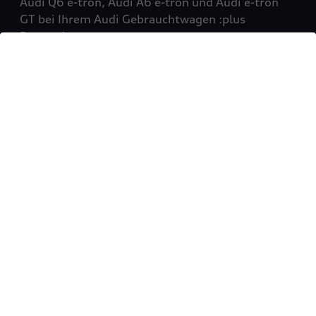
Audi Q6 e-tron, Audi A6 e-tron und Audi e-tron
GT bei Ihrem Audi Gebrauchtwagen :plus
Partner!
Mehr erfahren
Sie möchten Ihr Fahrzeug
verkaufen?