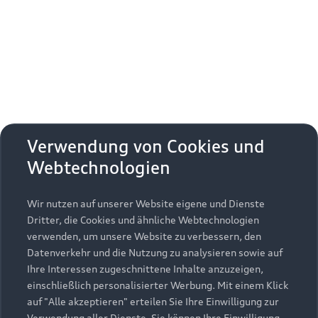
Erhalten Sie kostenfrei eine online
Fahrzeugbewertung und besprechen Sie alles
weitere mit Ihrem ausgewählten Audi Partner.
Jetzt kostenlos bewerten
Zurück nach oben
Verwendung von Cookies und
Webtechnologien
Modelle
Wir nutzen auf unserer Website eigene und Dienste
Kaufen & leasen
Alle Modelle
Dritter, die Cookies und ähnliche Webtechnologien
verwenden, um unsere Website zu verbessern, den
Modelle vergleichen
Service & Zubehör
Neuwagensuche
Datenverkehr und die Nutzung zu analysieren sowie auf
Elektromodelle
Ihre Interessen zugeschnittene Inhalte anzuzeigen,
Gebrauchtwagensuche
einschließlich personalisierter Werbung. Mit einem Klick
Support
Saisonale Angebote
Plug-in-Hybride
auf "Alle akzeptieren" erteilen Sie Ihre Einwilligung zur
Gebrauchtwagen
Verwendung aller Dienste. Sie können Ihre Einwilligung