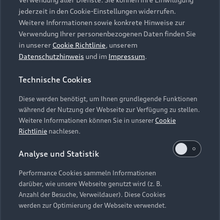
Audi Services
Über Audi
Kundenservice
jederzeit in den Cookie-Einstellungen widerrufen.
Finanzierung
Garantie
Weitere Informationen sowie konkrete Hinweise zur
Händlersuche
Aktionen & Angebote
Verwendung Ihrer personenbezogenen Daten finden Sie
Unternehmen
Audi digital services
in unserer
Cookie Richtlinie
, unserem
Audi Code
Geschäftskunden
Datenschutzhinweis
und im
Impressum
.
Karriere
myAudi
Häufige Fragen (FAQ)
Investor Relations
Technische Cookies
© 2026 AUDI AG. Alle Rechte vorbehalten
Audi Online Beratung
Presse & Media Center
Diese werden benötigt, um Ihnen grundlegende Funktionen
Impressum
Rechtliches
Hinweisgebersystem
Online-Terminvereinbarung
während der Nutzung der Webseite zur Verfügung zu stellen.
Datenschutz
Datenschutzinformation
Cookie-Einstellungen
Weitere Informationen können Sie in unserer
Cookie
Servicekontakt
Cookie-Richtlinie
Barrierefreiheit
Richtlinie
nachlesen.
Audi erleben
Digital Services Act
EU Data Act
Bordbuch & Bedienungsanleitungen
Analyse und Statistik
Newsletter
Verträge kündigen
Performance Cookies sammeln Informationen
Hinweis: Die aktuelle Darstellung und Anordnung der
darüber, wie unsere Webseite genutzt wird (z. B.
Vertrag widerrufen
Embleme am Fahrzeug bei allen Abbildungen auf dieser
Anzahl der Besuche, Verweildauer). Diese Cookies
Webseite kann abweichen.
werden zur Optimierung der Webseite verwendet.