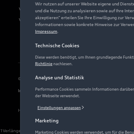
Wir nutzen auf unserer Website eigene und Dienst
Verträge kündigen
und die Nutzung zu analysieren sowie auf Ihre Inte
akzeptieren" erteilen Sie Ihre Einwilligung zur Ver
Vertrag widerrufen
Informationen sowie konkrete Hinweise zur Verwe
Impressum
.
Technische Cookies
Diese werden benötigt, um Ihnen grundlegende Funkti
Richtlinie
nachlesen.
Analyse und Statistik
© 2026 AUDI AG. Alle Rechte vorbehalten
Performance Cookies sammeln Informationen darüber, w
Impressum
Rechtliches
Hinweisgebersystem
Date
der Webseite verwendet.
Einstellungen anpassen
Hinweis: Die aktuelle Darstellung und Anordnung der 
Marketing
1
Verlängerung vorbehalten.
Marketing Cookies werden verwendet, um für die Benut