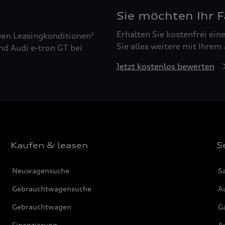
Sie möchten Ihr 
Erhalten Sie kostenfrei ei
ven Leasingkonditionen
2
Sie alles weitere mit Ihrem
nd Audi e-tron GT bei
Jetzt kostenlos bewerten
Kaufen & leasen
S
Neuwagensuche
S
Gebrauchtwagensuche
Au
Gebrauchtwagen
G
Finanzierung
Au