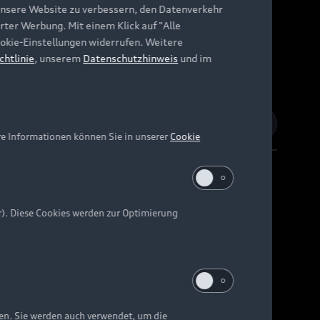
unsere Website zu verbessern, den Datenverkehr
rter Werbung. Mit einem Klick auf "Alle
Cookie-Einstellungen widerrufen. Weitere
chtlinie
, unserem
Datenschutzhinweis
und im
re Informationen können Sie in unserer
Cookie
r). Diese Cookies werden zur Optimierung
Barrierefreiheit
Digital Services Act
EU Data Act
e kann abweichen.
ten. Sie werden auch verwendet, um die