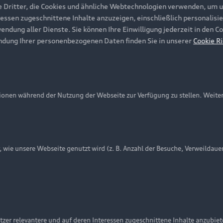
e Dritter, die Cookies und ähnliche Webtechnologien verwenden, um 
ressen zugeschnittene Inhalte anzuzeigen, einschließlich personalisie
wendung aller Dienste. Sie können Ihre Einwilligung jederzeit in den 
ndung Ihrer personenbezogenen Daten finden Sie in unserer
Cookie Ri
onen während der Nutzung der Webseite zur Verfügung zu stellen. Weite
ie unsere Webseite genutzt wird (z. B. Anzahl der Besuche, Verweildaue
nschutzinformation
Cookie-Einstellungen
Cookie-Richtlinie
Embleme am Fahrzeug bei allen Abbildungen auf dieser Webseit
zer relevantere und auf deren Interessen zugeschnittene Inhalte anzubie