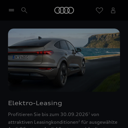
Startseite
Händler wählen
Elektro-Leasing
Profitieren Sie bis zum 30.09.2026
von
1
attraktiven Leasingkonditionen
für ausgewählte
2