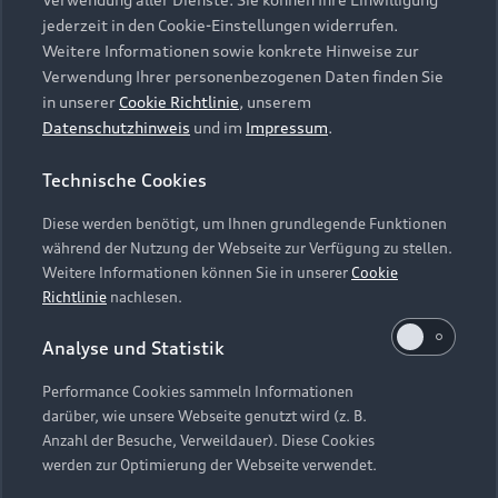
Audi Services
Über Audi
Kundenservice
jederzeit in den Cookie-Einstellungen widerrufen.
Finanzierung
Garantie
Weitere Informationen sowie konkrete Hinweise zur
Händlersuche
Aktionen & Angebote
Verwendung Ihrer personenbezogenen Daten finden Sie
Unternehmen
Audi digital services
in unserer
Cookie Richtlinie
, unserem
Audi Code
Geschäftskunden
Datenschutzhinweis
und im
Impressum
.
Karriere
myAudi
Häufige Fragen (FAQ)
Investor Relations
Technische Cookies
© 2026 AUDI AG. Alle Rechte vorbehalten
Audi Online Beratung
Presse & Media Center
Diese werden benötigt, um Ihnen grundlegende Funktionen
Impressum
Rechtliches
Hinweisgebersystem
Online-Terminvereinbarung
während der Nutzung der Webseite zur Verfügung zu stellen.
Datenschutz
Datenschutzinformation
Cookie-Einstellungen
Weitere Informationen können Sie in unserer
Cookie
Servicekontakt
Cookie-Richtlinie
Barrierefreiheit
Richtlinie
nachlesen.
Audi erleben
Digital Services Act
EU Data Act
Bordbuch & Bedienungsanleitungen
Analyse und Statistik
Newsletter
Verträge kündigen
Performance Cookies sammeln Informationen
Hinweis: Die aktuelle Darstellung und Anordnung der
darüber, wie unsere Webseite genutzt wird (z. B.
Vertrag widerrufen
Embleme am Fahrzeug bei allen Abbildungen auf dieser
Anzahl der Besuche, Verweildauer). Diese Cookies
Webseite kann abweichen.
werden zur Optimierung der Webseite verwendet.