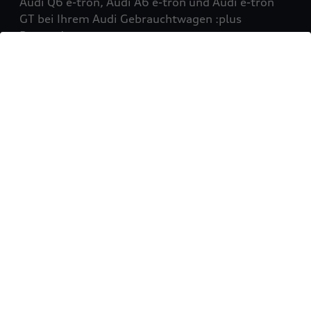
Audi Q6 e-tron, Audi A6 e-tron und Audi e-tron
GT bei Ihrem Audi Gebrauchtwagen :plus
Partner!
Mehr erfahren
Sie möchten Ihr Fahrzeug
verkaufen?