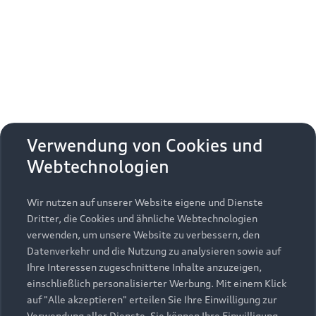
Erhalten Sie kostenfrei eine online
Fahrzeugbewertung und besprechen Sie alles
weitere mit Ihrem ausgewählten Audi Partner.
Jetzt kostenlos bewerten
Zurück nach oben
Verwendung von Cookies und
Webtechnologien
Modelle
Wir nutzen auf unserer Website eigene und Dienste
Kaufen & leasen
Alle Modelle
Dritter, die Cookies und ähnliche Webtechnologien
verwenden, um unsere Website zu verbessern, den
Modelle vergleichen
Service & Zubehör
Neuwagensuche
Datenverkehr und die Nutzung zu analysieren sowie auf
Elektromodelle
Ihre Interessen zugeschnittene Inhalte anzuzeigen,
Gebrauchtwagensuche
einschließlich personalisierter Werbung. Mit einem Klick
Support
Saisonale Angebote
Plug-in-Hybride
auf "Alle akzeptieren" erteilen Sie Ihre Einwilligung zur
Gebrauchtwagen
Verwendung aller Dienste. Sie können Ihre Einwilligung