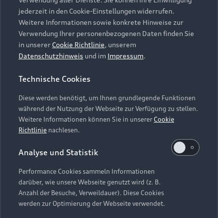
Audi Services
Über Audi
Kundenservice
jederzeit in den Cookie-Einstellungen widerrufen.
Finanzierung
Garantie
Weitere Informationen sowie konkrete Hinweise zur
Händlersuche
Aktionen & Angebote
Verwendung Ihrer personenbezogenen Daten finden Sie
Unternehmen
Audi digital services
in unserer
Cookie Richtlinie
, unserem
Audi Code
Geschäftskunden
Datenschutzhinweis
und im
Impressum
.
Karriere
myAudi
Häufige Fragen (FAQ)
Investor Relations
Technische Cookies
© 2026 AUDI AG. Alle Rechte vorbehalten
Audi Online Beratung
Presse & Media Center
Diese werden benötigt, um Ihnen grundlegende Funktionen
Impressum
Rechtliches
Hinweisgebersystem
Online-Terminvereinbarung
während der Nutzung der Webseite zur Verfügung zu stellen.
Datenschutz
Datenschutzinformation
Cookie-Einstellungen
Weitere Informationen können Sie in unserer
Cookie
Servicekontakt
Cookie-Richtlinie
Barrierefreiheit
Richtlinie
nachlesen.
Audi erleben
Digital Services Act
EU Data Act
Bordbuch & Bedienungsanleitungen
Analyse und Statistik
Newsletter
Verträge kündigen
Performance Cookies sammeln Informationen
Hinweis: Die aktuelle Darstellung und Anordnung der
darüber, wie unsere Webseite genutzt wird (z. B.
Vertrag widerrufen
Embleme am Fahrzeug bei allen Abbildungen auf dieser
Anzahl der Besuche, Verweildauer). Diese Cookies
Webseite kann abweichen.
werden zur Optimierung der Webseite verwendet.