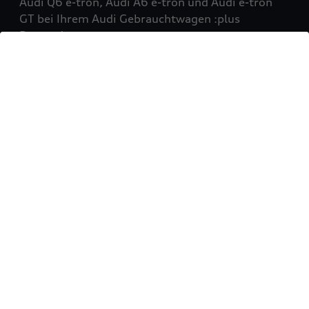
Audi Q6 e-tron, Audi A6 e-tron und Audi e-tron
GT bei Ihrem Audi Gebrauchtwagen :plus
Partner!
Mehr erfahren
Sie möchten Ihr Fahrzeug
verkaufen?