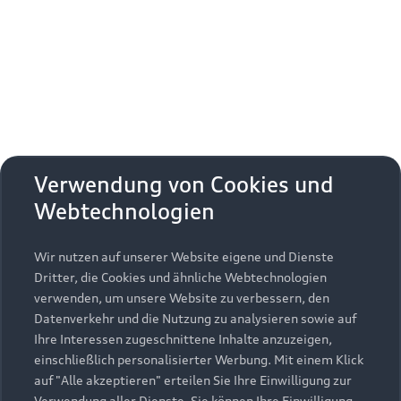
Erhalten Sie kostenfrei eine online
Fahrzeugbewertung und besprechen Sie alles
weitere mit Ihrem ausgewählten Audi Partner.
Jetzt kostenlos bewerten
Zurück nach oben
Verwendung von Cookies und
Webtechnologien
Modelle
Wir nutzen auf unserer Website eigene und Dienste
Kaufen & leasen
Alle Modelle
Dritter, die Cookies und ähnliche Webtechnologien
verwenden, um unsere Website zu verbessern, den
Modelle vergleichen
Service & Zubehör
Neuwagensuche
Datenverkehr und die Nutzung zu analysieren sowie auf
Elektromodelle
Ihre Interessen zugeschnittene Inhalte anzuzeigen,
Gebrauchtwagensuche
einschließlich personalisierter Werbung. Mit einem Klick
Support
Saisonale Angebote
Plug-in-Hybride
auf "Alle akzeptieren" erteilen Sie Ihre Einwilligung zur
Gebrauchtwagen
Verwendung aller Dienste. Sie können Ihre Einwilligung