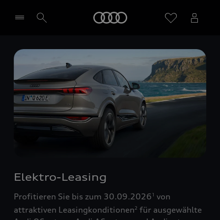
Startseite
Händler wählen
Elektro-Leasing
Profitieren Sie bis zum 30.09.2026
von
1
attraktiven Leasingkonditionen
für ausgewählte
2