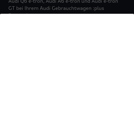
Audi Q6 e-tron, Audi A6 e-tron und Audi e-tron
GT bei Ihrem Audi Gebrauchtwagen :plus
Partner!
Mehr erfahren
Sie möchten Ihr Fahrzeug
verkaufen?