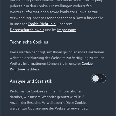
Audi Services
Über Audi
Kundenservice
jederzeit in den Cookie-Einstellungen widerrufen.
Finanzierung
Garantie
Weitere Informationen sowie konkrete Hinweise zur
Händlersuche
Aktionen & Angebote
Verwendung Ihrer personenbezogenen Daten finden Sie
Unternehmen
Audi digital services
in unserer
Cookie Richtlinie
, unserem
Audi Code
Geschäftskunden
Datenschutzhinweis
und im
Impressum
.
Karriere
myAudi
Häufige Fragen (FAQ)
Investor Relations
Technische Cookies
© 2026 AUDI AG. Alle Rechte vorbehalten
Audi Online Beratung
Presse & Media Center
Diese werden benötigt, um Ihnen grundlegende Funktionen
Impressum
Rechtliches
Hinweisgebersystem
Online-Terminvereinbarung
während der Nutzung der Webseite zur Verfügung zu stellen.
Datenschutz
Datenschutzinformation
Cookie-Einstellungen
Weitere Informationen können Sie in unserer
Cookie
Servicekontakt
Cookie-Richtlinie
Barrierefreiheit
Richtlinie
nachlesen.
Audi erleben
Digital Services Act
EU Data Act
Bordbuch & Bedienungsanleitungen
Analyse und Statistik
Newsletter
Verträge kündigen
Performance Cookies sammeln Informationen
Hinweis: Die aktuelle Darstellung und Anordnung der
darüber, wie unsere Webseite genutzt wird (z. B.
Vertrag widerrufen
Embleme am Fahrzeug bei allen Abbildungen auf dieser
Anzahl der Besuche, Verweildauer). Diese Cookies
Webseite kann abweichen.
werden zur Optimierung der Webseite verwendet.