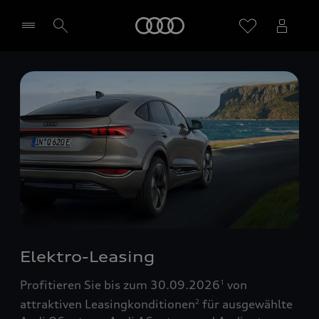
Startseite
Händler wählen
Elektro-Leasing
Profitieren Sie bis zum 30.09.2026
von
1
attraktiven Leasingkonditionen
für ausgewählte
2