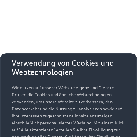
Erhalten Sie kostenfrei eine online
Fahrzeugbewertung und besprechen Sie alles
weitere mit Ihrem ausgewählten Audi Partner.
Jetzt kostenlos bewerten
Zurück nach oben
Verwendung von Cookies und
Webtechnologien
Modelle
Wir nutzen auf unserer Website eigene und Dienste
Kaufen & leasen
Alle Modelle
Dritter, die Cookies und ähnliche Webtechnologien
verwenden, um unsere Website zu verbessern, den
Modelle vergleichen
Service & Zubehör
Neuwagensuche
Datenverkehr und die Nutzung zu analysieren sowie auf
Elektromodelle
Ihre Interessen zugeschnittene Inhalte anzuzeigen,
Gebrauchtwagensuche
einschließlich personalisierter Werbung. Mit einem Klick
Support
Saisonale Angebote
Plug-in-Hybride
auf "Alle akzeptieren" erteilen Sie Ihre Einwilligung zur
Gebrauchtwagen
Verwendung aller Dienste. Sie können Ihre Einwilligung