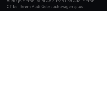
Audi Q6 e-tron, Audi A6 e-tron und Audi e-tron
GT bei Ihrem Audi Gebrauchtwagen :plus
Partner!
Mehr erfahren
Sie möchten Ihr Fahrzeug
verkaufen?