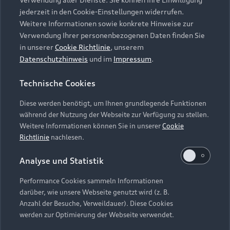
Audi Services
Über Audi
Kundenservice
jederzeit in den Cookie-Einstellungen widerrufen.
Finanzierung
Garantie
Weitere Informationen sowie konkrete Hinweise zur
Händlersuche
Aktionen & Angebote
Verwendung Ihrer personenbezogenen Daten finden Sie
Unternehmen
Audi digital services
in unserer
Cookie Richtlinie
, unserem
Audi Code
Geschäftskunden
Datenschutzhinweis
und im
Impressum
.
Karriere
myAudi
Häufige Fragen (FAQ)
Investor Relations
Technische Cookies
© 2026 AUDI AG. Alle Rechte vorbehalten
Audi Online Beratung
Presse & Media Center
Diese werden benötigt, um Ihnen grundlegende Funktionen
Impressum
Rechtliches
Hinweisgebersystem
Online-Terminvereinbarung
während der Nutzung der Webseite zur Verfügung zu stellen.
Datenschutz
Datenschutzinformation
Cookie-Einstellungen
Weitere Informationen können Sie in unserer
Cookie
Servicekontakt
Cookie-Richtlinie
Barrierefreiheit
Richtlinie
nachlesen.
Audi erleben
Digital Services Act
EU Data Act
Bordbuch & Bedienungsanleitungen
Analyse und Statistik
Newsletter
Verträge kündigen
Performance Cookies sammeln Informationen
Hinweis: Die aktuelle Darstellung und Anordnung der
darüber, wie unsere Webseite genutzt wird (z. B.
Vertrag widerrufen
Embleme am Fahrzeug bei allen Abbildungen auf dieser
Anzahl der Besuche, Verweildauer). Diese Cookies
Webseite kann abweichen.
werden zur Optimierung der Webseite verwendet.