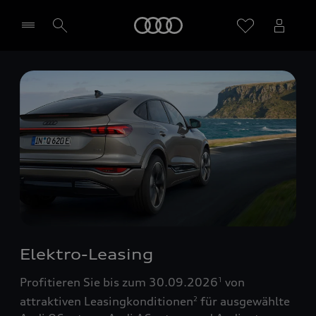
Startseite
Händler wählen
Elektro-Leasing
Profitieren Sie bis zum 30.09.2026
von
1
attraktiven Leasingkonditionen
für ausgewählte
2