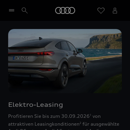
Startseite
Händler wählen
Elektro-Leasing
Profitieren Sie bis zum 30.09.2026
von
1
attraktiven Leasingkonditionen
für ausgewählte
2