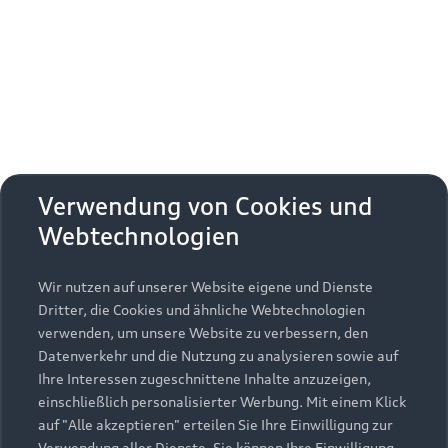
Erhalten Sie kostenfrei eine online
Fahrzeugbewertung und besprechen Sie alles
weitere mit Ihrem ausgewählten Audi Partner.
Jetzt kostenlos bewerten
Zurück nach oben
Verwendung von Cookies und
Webtechnologien
Modelle
Wir nutzen auf unserer Website eigene und Dienste
Kaufen & leasen
Alle Modelle
Dritter, die Cookies und ähnliche Webtechnologien
verwenden, um unsere Website zu verbessern, den
Modelle vergleichen
Service & Zubehör
Neuwagensuche
Datenverkehr und die Nutzung zu analysieren sowie auf
Elektromodelle
Ihre Interessen zugeschnittene Inhalte anzuzeigen,
Gebrauchtwagensuche
einschließlich personalisierter Werbung. Mit einem Klick
Support
Saisonale Angebote
Plug-in-Hybride
auf "Alle akzeptieren" erteilen Sie Ihre Einwilligung zur
Gebrauchtwagen
Verwendung aller Dienste. Sie können Ihre Einwilligung