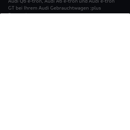
Audi Q6 e-tron, Audi A6 e-tron und Audi e-tron
GT bei Ihrem Audi Gebrauchtwagen :plus
Partner!
Mehr erfahren
Sie möchten Ihr Fahrzeug
verkaufen?