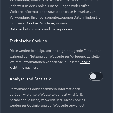
Audi Services
Über Audi
Kundenservice
jederzeit in den Cookie-Einstellungen widerrufen.
Finanzierung
Garantie
Weitere Informationen sowie konkrete Hinweise zur
Händlersuche
Aktionen & Angebote
Verwendung Ihrer personenbezogenen Daten finden Sie
Unternehmen
Audi digital services
in unserer
Cookie Richtlinie
, unserem
Audi Code
Geschäftskunden
Datenschutzhinweis
und im
Impressum
.
Karriere
myAudi
Häufige Fragen (FAQ)
Investor Relations
Technische Cookies
© 2026 AUDI AG. Alle Rechte vorbehalten
Audi Online Beratung
Presse & Media Center
Diese werden benötigt, um Ihnen grundlegende Funktionen
Impressum
Rechtliches
Hinweisgebersystem
Online-Terminvereinbarung
während der Nutzung der Webseite zur Verfügung zu stellen.
Datenschutz
Datenschutzinformation
Cookie-Einstellungen
Weitere Informationen können Sie in unserer
Cookie
Servicekontakt
Cookie-Richtlinie
Barrierefreiheit
Richtlinie
nachlesen.
Audi erleben
Digital Services Act
EU Data Act
Bordbuch & Bedienungsanleitungen
Analyse und Statistik
Newsletter
Verträge kündigen
Performance Cookies sammeln Informationen
Hinweis: Die aktuelle Darstellung und Anordnung der
darüber, wie unsere Webseite genutzt wird (z. B.
Vertrag widerrufen
Embleme am Fahrzeug bei allen Abbildungen auf dieser
Anzahl der Besuche, Verweildauer). Diese Cookies
Webseite kann abweichen.
werden zur Optimierung der Webseite verwendet.