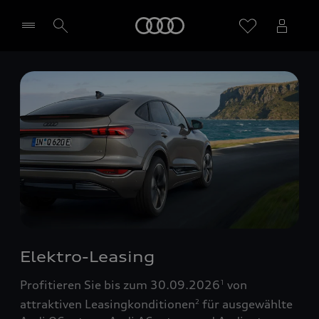
Startseite
Händler wählen
Elektro-Leasing
Profitieren Sie bis zum 30.09.2026
von
1
attraktiven Leasingkonditionen
für ausgewählte
2