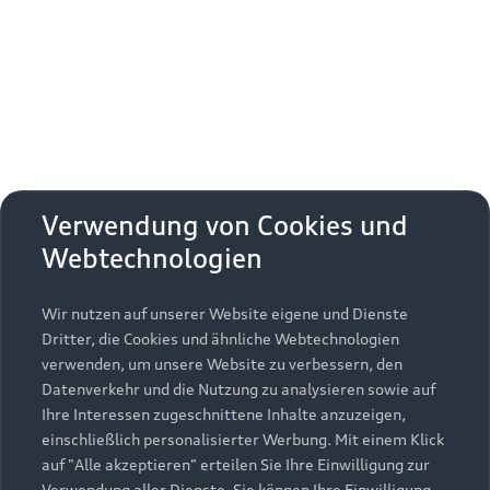
Erhalten Sie kostenfrei eine online
Fahrzeugbewertung und besprechen Sie alles
weitere mit Ihrem ausgewählten Audi Partner.
Jetzt kostenlos bewerten
Zurück nach oben
Verwendung von Cookies und
Webtechnologien
Modelle
Wir nutzen auf unserer Website eigene und Dienste
Kaufen & leasen
Alle Modelle
Dritter, die Cookies und ähnliche Webtechnologien
verwenden, um unsere Website zu verbessern, den
Modelle vergleichen
Service & Zubehör
Neuwagensuche
Datenverkehr und die Nutzung zu analysieren sowie auf
Elektromodelle
Ihre Interessen zugeschnittene Inhalte anzuzeigen,
Gebrauchtwagensuche
einschließlich personalisierter Werbung. Mit einem Klick
Support
Saisonale Angebote
Plug-in-Hybride
auf "Alle akzeptieren" erteilen Sie Ihre Einwilligung zur
Gebrauchtwagen
Verwendung aller Dienste. Sie können Ihre Einwilligung