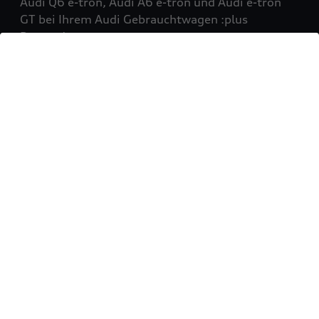
Audi Q6 e-tron, Audi A6 e-tron und Audi e-tron
GT bei Ihrem Audi Gebrauchtwagen :plus
Partner!
Mehr erfahren
Sie möchten Ihr Fahrzeug
verkaufen?