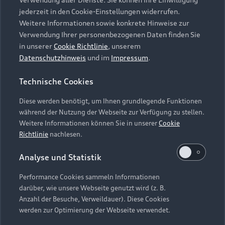
Audi Services
Über Audi
Kundenservice
jederzeit in den Cookie-Einstellungen widerrufen.
Finanzierung
Garantie
Weitere Informationen sowie konkrete Hinweise zur
Händlersuche
Aktionen & Angebote
Verwendung Ihrer personenbezogenen Daten finden Sie
Unternehmen
Audi digital services
in unserer
Cookie Richtlinie
, unserem
Audi Code
Geschäftskunden
Datenschutzhinweis
und im
Impressum
.
Karriere
myAudi
Häufige Fragen (FAQ)
Investor Relations
Technische Cookies
© 2026 AUDI AG. Alle Rechte vorbehalten
Audi Online Beratung
Presse & Media Center
Diese werden benötigt, um Ihnen grundlegende Funktionen
Impressum
Rechtliches
Hinweisgebersystem
Online-Terminvereinbarung
während der Nutzung der Webseite zur Verfügung zu stellen.
Datenschutz
Datenschutzinformation
Cookie-Einstellungen
Weitere Informationen können Sie in unserer
Cookie
Servicekontakt
Cookie-Richtlinie
Barrierefreiheit
Richtlinie
nachlesen.
Audi erleben
Digital Services Act
EU Data Act
Bordbuch & Bedienungsanleitungen
Analyse und Statistik
Newsletter
Verträge kündigen
Performance Cookies sammeln Informationen
Hinweis: Die aktuelle Darstellung und Anordnung der
darüber, wie unsere Webseite genutzt wird (z. B.
Vertrag widerrufen
Embleme am Fahrzeug bei allen Abbildungen auf dieser
Anzahl der Besuche, Verweildauer). Diese Cookies
Webseite kann abweichen.
werden zur Optimierung der Webseite verwendet.