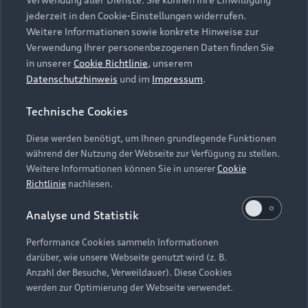
Audi Services
Über Audi
Kundenservice
jederzeit in den Cookie-Einstellungen widerrufen.
Finanzierung
Garantie
Weitere Informationen sowie konkrete Hinweise zur
Händlersuche
Aktionen & Angebote
Verwendung Ihrer personenbezogenen Daten finden Sie
Unternehmen
Audi digital services
in unserer
Cookie Richtlinie
, unserem
Audi Code
Geschäftskunden
Datenschutzhinweis
und im
Impressum
.
Karriere
myAudi
Häufige Fragen (FAQ)
Investor Relations
Technische Cookies
© 2026 AUDI AG. Alle Rechte vorbehalten
Audi Online Beratung
Presse & Media Center
Diese werden benötigt, um Ihnen grundlegende Funktionen
Impressum
Rechtliches
Hinweisgebersystem
Online-Terminvereinbarung
während der Nutzung der Webseite zur Verfügung zu stellen.
Datenschutz
Datenschutzinformation
Cookie-Einstellungen
Weitere Informationen können Sie in unserer
Cookie
Servicekontakt
Cookie-Richtlinie
Barrierefreiheit
Richtlinie
nachlesen.
Audi erleben
Digital Services Act
EU Data Act
Bordbuch & Bedienungsanleitungen
Analyse und Statistik
Newsletter
Verträge kündigen
Performance Cookies sammeln Informationen
Hinweis: Die aktuelle Darstellung und Anordnung der
darüber, wie unsere Webseite genutzt wird (z. B.
Vertrag widerrufen
Embleme am Fahrzeug bei allen Abbildungen auf dieser
Anzahl der Besuche, Verweildauer). Diese Cookies
Webseite kann abweichen.
werden zur Optimierung der Webseite verwendet.