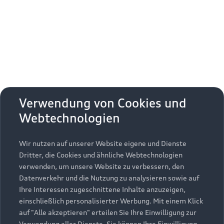
Erhalten Sie kostenfrei eine online
Fahrzeugbewertung und besprechen Sie alles
weitere mit Ihrem ausgewählten Audi Partner.
Jetzt kostenlos bewerten
Zurück nach oben
Verwendung von Cookies und
Webtechnologien
Modelle
Wir nutzen auf unserer Website eigene und Dienste
Kaufen & leasen
Alle Modelle
Dritter, die Cookies und ähnliche Webtechnologien
verwenden, um unsere Website zu verbessern, den
Modelle vergleichen
Service & Zubehör
Neuwagensuche
Datenverkehr und die Nutzung zu analysieren sowie auf
Elektromodelle
Ihre Interessen zugeschnittene Inhalte anzuzeigen,
Gebrauchtwagensuche
einschließlich personalisierter Werbung. Mit einem Klick
Support
Saisonale Angebote
Plug-in-Hybride
auf "Alle akzeptieren" erteilen Sie Ihre Einwilligung zur
Gebrauchtwagen
Verwendung aller Dienste. Sie können Ihre Einwilligung