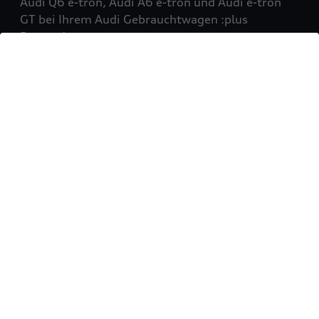
Audi Q6 e-tron, Audi A6 e-tron und Audi e-tron
GT bei Ihrem Audi Gebrauchtwagen :plus
Partner!
Mehr erfahren
Sie möchten Ihr Fahrzeug
verkaufen?