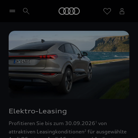
Startseite
Händler wählen
Elektro-Leasing
Profitieren Sie bis zum 30.09.2026
von
1
attraktiven Leasingkonditionen
für ausgewählte
2