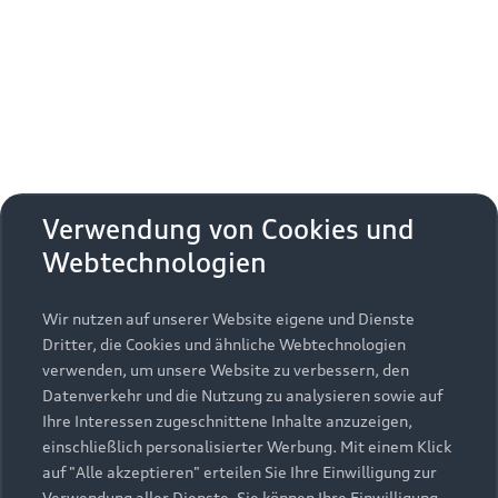
Erhalten Sie kostenfrei eine online
Fahrzeugbewertung und besprechen Sie alles
weitere mit Ihrem ausgewählten Audi Partner.
Jetzt kostenlos bewerten
Zurück nach oben
Verwendung von Cookies und
Webtechnologien
Modelle
Wir nutzen auf unserer Website eigene und Dienste
Kaufen & leasen
Alle Modelle
Dritter, die Cookies und ähnliche Webtechnologien
verwenden, um unsere Website zu verbessern, den
Modelle vergleichen
Service & Zubehör
Neuwagensuche
Datenverkehr und die Nutzung zu analysieren sowie auf
Elektromodelle
Ihre Interessen zugeschnittene Inhalte anzuzeigen,
Gebrauchtwagensuche
einschließlich personalisierter Werbung. Mit einem Klick
Support
Saisonale Angebote
Plug-in-Hybride
auf "Alle akzeptieren" erteilen Sie Ihre Einwilligung zur
Gebrauchtwagen
Verwendung aller Dienste. Sie können Ihre Einwilligung