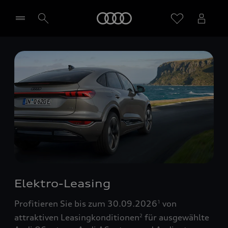
Startseite
Händler wählen
Elektro-Leasing
Profitieren Sie bis zum 30.09.2026
von
1
attraktiven Leasingkonditionen
für ausgewählte
2