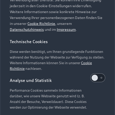
Audi Services
Über Audi
Kundenservice
jederzeit in den Cookie-Einstellungen widerrufen.
Finanzierung
Garantie
Weitere Informationen sowie konkrete Hinweise zur
Händlersuche
Aktionen & Angebote
Verwendung Ihrer personenbezogenen Daten finden Sie
Unternehmen
Audi digital services
in unserer
Cookie Richtlinie
, unserem
Audi Code
Geschäftskunden
Datenschutzhinweis
und im
Impressum
.
Karriere
myAudi
Häufige Fragen (FAQ)
Investor Relations
Technische Cookies
© 2026 AUDI AG. Alle Rechte vorbehalten
Audi Online Beratung
Presse & Media Center
Diese werden benötigt, um Ihnen grundlegende Funktionen
Impressum
Rechtliches
Hinweisgebersystem
Online-Terminvereinbarung
während der Nutzung der Webseite zur Verfügung zu stellen.
Datenschutz
Datenschutzinformation
Cookie-Einstellungen
Weitere Informationen können Sie in unserer
Cookie
Servicekontakt
Cookie-Richtlinie
Barrierefreiheit
Richtlinie
nachlesen.
Audi erleben
Digital Services Act
EU Data Act
Bordbuch & Bedienungsanleitungen
Analyse und Statistik
Newsletter
Verträge kündigen
Performance Cookies sammeln Informationen
Hinweis: Die aktuelle Darstellung und Anordnung der
darüber, wie unsere Webseite genutzt wird (z. B.
Vertrag widerrufen
Embleme am Fahrzeug bei allen Abbildungen auf dieser
Anzahl der Besuche, Verweildauer). Diese Cookies
Webseite kann abweichen.
werden zur Optimierung der Webseite verwendet.