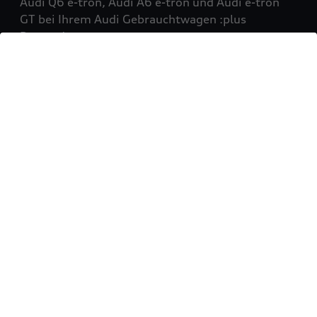
Audi Q6 e-tron, Audi A6 e-tron und Audi e-tron
GT bei Ihrem Audi Gebrauchtwagen :plus
Partner!
Mehr erfahren
Sie möchten Ihr Fahrzeug
verkaufen?