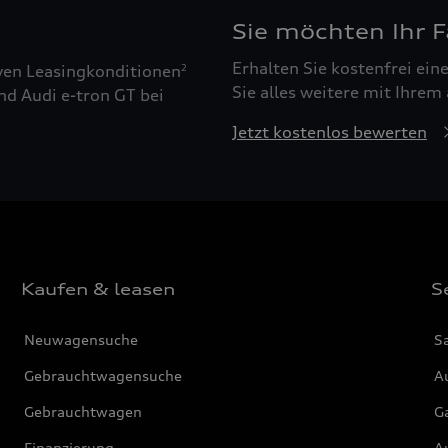
Sie möchten Ihr 
Erhalten Sie kostenfrei ei
ven Leasingkonditionen
2
Sie alles weitere mit Ihrem
nd Audi e-tron GT bei
Jetzt kostenlos bewerten
Kaufen & leasen
S
Neuwagensuche
S
Gebrauchtwagensuche
Au
Gebrauchtwagen
G
Finanzierung
Au