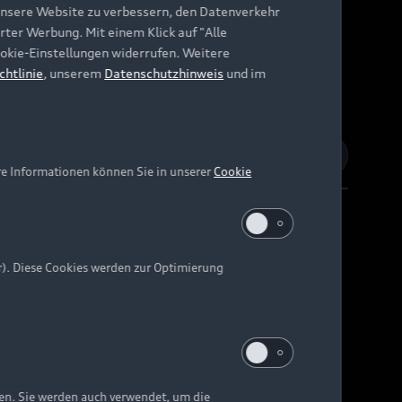
unsere Website zu verbessern, den Datenverkehr
rter Werbung. Mit einem Klick auf "Alle
Cookie-Einstellungen widerrufen. Weitere
chtlinie
, unserem
Datenschutzhinweis
und im
re Informationen können Sie in unserer
Cookie
r). Diese Cookies werden zur Optimierung
Barrierefreiheit
Digital Services Act
EU Data Act
e kann abweichen.
ten. Sie werden auch verwendet, um die