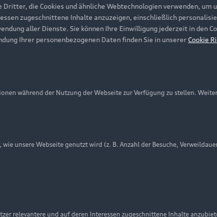
e Dritter, die Cookies und ähnliche Webtechnologien verwenden, um 
ressen zugeschnittene Inhalte anzuzeigen, einschließlich personalisie
wendung aller Dienste. Sie können Ihre Einwilligung jederzeit in den 
ndung Ihrer personenbezogenen Daten finden Sie in unserer
Cookie Ri
onen während der Nutzung der Webseite zur Verfügung zu stellen. Weite
ie unsere Webseite genutzt wird (z. B. Anzahl der Besuche, Verweildaue
nschutzinformation
Cookie-Einstellungen
Cookie-Richtlinie
Embleme am Fahrzeug bei allen Abbildungen auf dieser Webseit
zer relevantere und auf deren Interessen zugeschnittene Inhalte anzubie