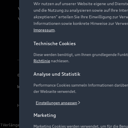
Wir nutzen auf unserer Website eigene und Dienst
Verträge kündigen
und die Nutzung zu analysieren sowie auf Ihre Inte
akzeptieren" erteilen Sie Ihre Einwilligung zur Ver
Vertrag widerrufen
Informationen sowie konkrete Hinweise zur Verwe
Impressum
.
Technische Cookies
Diese werden benötigt, um Ihnen grundlegende Funkti
Richtlinie
nachlesen.
Analyse und Statistik
© 2026 AUDI AG. Alle Rechte vorbehalten
Performance Cookies sammeln Informationen darüber, w
Impressum
Rechtliches
Hinweisgebersystem
Date
der Webseite verwendet.
Einstellungen anpassen
Hinweis: Die aktuelle Darstellung und Anordnung der 
Marketing
1
Verlängerung vorbehalten.
Marketing Cookies werden verwendet, um für die Benut