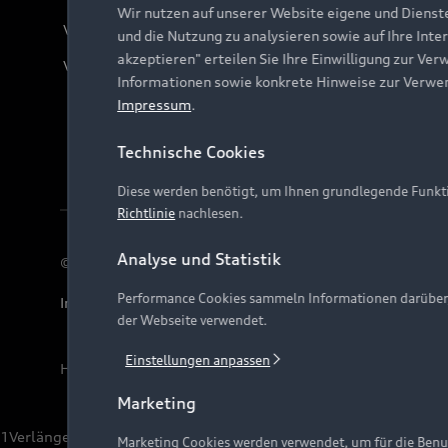
Wir nutzen auf unserer Website eigene und Dienst
Verträge kündigen
und die Nutzung zu analysieren sowie auf Ihre Inte
akzeptieren" erteilen Sie Ihre Einwilligung zur Ver
Vertrag widerrufen
Informationen sowie konkrete Hinweise zur Verwe
Impressum
.
Technische Cookies
Diese werden benötigt, um Ihnen grundlegende Funkti
Richtlinie
nachlesen.
Analyse und Statistik
© 2026 AUDI AG. Alle Rechte vorbehalten
Performance Cookies sammeln Informationen darüber, w
Impressum
Rechtliches
Hinweisgebersystem
Date
der Webseite verwendet.
Einstellungen anpassen
Hinweis: Die aktuelle Darstellung und Anordnung der 
Marketing
1
Verlängerung vorbehalten.
Marketing Cookies werden verwendet, um für die Benut