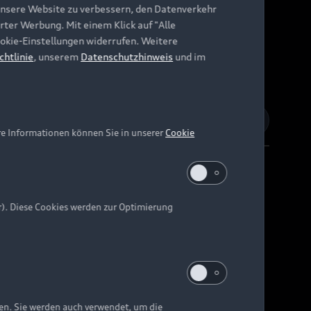
unsere Website zu verbessern, den Datenverkehr
rter Werbung. Mit einem Klick auf "Alle
Cookie-Einstellungen widerrufen. Weitere
chtlinie
, unserem
Datenschutzhinweis
und im
re Informationen können Sie in unserer
Cookie
r). Diese Cookies werden zur Optimierung
Barrierefreiheit
Digital Services Act
EU Data Act
e kann abweichen.
ten. Sie werden auch verwendet, um die