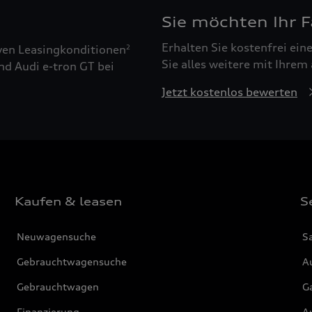
Sie möchten Ihr 
Erhalten Sie kostenfrei ei
ven Leasingkonditionen
2
Sie alles weitere mit Ihrem
nd Audi e-tron GT bei
Jetzt kostenlos bewerten
Kaufen & leasen
S
Neuwagensuche
S
Gebrauchtwagensuche
Au
Gebrauchtwagen
G
Finanzierung
Au