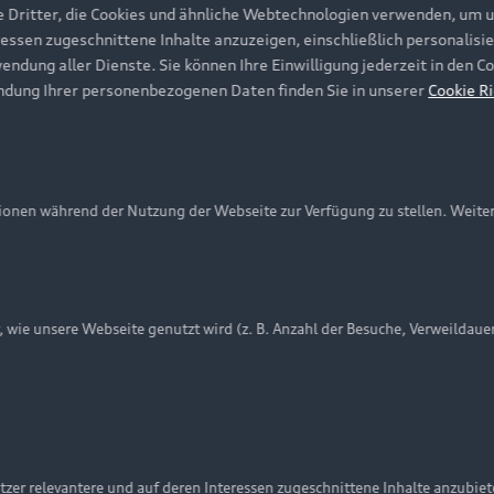
e Dritter, die Cookies und ähnliche Webtechnologien verwenden, um 
ressen zugeschnittene Inhalte anzuzeigen, einschließlich personalisie
wendung aller Dienste. Sie können Ihre Einwilligung jederzeit in den 
ndung Ihrer personenbezogenen Daten finden Sie in unserer
Cookie Ri
onen während der Nutzung der Webseite zur Verfügung zu stellen. Weite
ie unsere Webseite genutzt wird (z. B. Anzahl der Besuche, Verweildaue
nschutzinformation
Cookie-Einstellungen
Cookie-Richtlinie
Embleme am Fahrzeug bei allen Abbildungen auf dieser Webseit
zer relevantere und auf deren Interessen zugeschnittene Inhalte anzubie