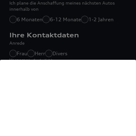
Ich plane die Anschaffung meines nächsten Autos
innerhalb von
6 Monaten
6-12 Monate
1-2 Jahren
Ihre Kontaktdaten
Anrede
Frau
Herr
Divers
Vorname
(erforderlich)
Nachname
(erforderlich)
E-Mail-Adresse
(erforderlich)
Ländervorwahl