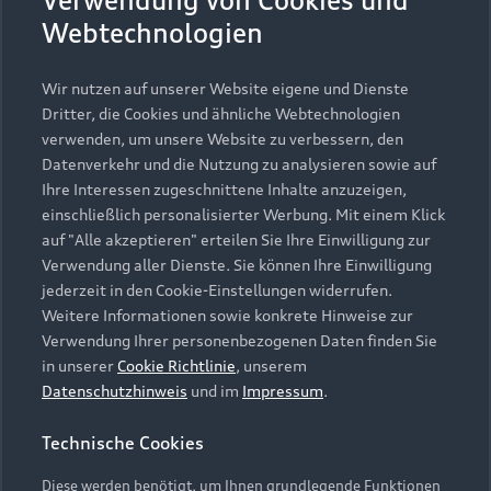
Verwendung von Cookies und
Webtechnologien
Meine Einwilligung ist freiwillig, ich kann sie
jederzeit ohne Angabe von Gründen
widerrufen, z.B. über:
Wir nutzen auf unserer Website eigene und Dienste
kundenbetreuung@audi.de
Dritter, die Cookies und ähnliche Webtechnologien
verwenden, um unsere Website zu verbessern, den
Weitere Informationen zum Umgang mit
Datenverkehr und die Nutzung zu analysieren sowie auf
meinen personenbezogenen Daten finde ich
Ihre Interessen zugeschnittene Inhalte anzuzeigen,
hier:
einschließlich personalisierter Werbung. Mit einem Klick
Datenschutzerklärung
.
auf "Alle akzeptieren" erteilen Sie Ihre Einwilligung zur
Sicherheitsprüfung
Verwendung aller Dienste. Sie können Ihre Einwilligung
jederzeit in den Cookie-Einstellungen widerrufen.
Bitte bestätigen Sie, dass Sie ein Mensch sind, um fortzufahren
. D
Weitere Informationen sowie konkrete Hinweise zur
Jetzt Angebot anfordern!
Verwendung Ihrer personenbezogenen Daten finden Sie
in unserer
Cookie Richtlinie
, unserem
Datenschutzhinweis
und im
Impressum
.
Zurück nach oben
Technische Cookies
Google Maps (inklusive
Modelle
Diese werden benötigt, um Ihnen grundlegende Funktionen